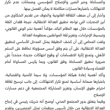
والمساءلة وجبر الضرر ‏والإصلاح المؤسسي وضمانات عدم تكرار
الانتهاكات، باعتبارها مسارات متكاملة ‏لا يمكن الفصل بينها.‏
وأشار إلى أن ضعف الثقافة القانونية والخوف من تقديم الشكاوى من
أبرز ‏التحديات التي تواجه تحقيق العدالة الانتقالية، نتيجة فقدان الثقة
بالمؤسسات خلال ‏عهد النظام البائد، مؤكداً أهمية نشر الوعي القانوني،
وتبسيط الإجراءات، وتعزيز ‏ثقة المواطنين بمنظومة العدالة.‏
ولفت المحامي إلى أن كشف الحقيقة يمثل المدخل الأساسي لتحقيق
العدالة الانتقالية، ‏على أن يتم وفق أسس مسؤولة تحافظ على السلم
الأهلي، وتمنع إثارة الانقسامات أو ‏وقوع انتهاكات جديدة، مشدداً على
ضرورة تحقيق المساءلة وفق القانون، وبما ‏يكرس المساواة أمام
القضاء وسيادة القانون.‏
وأكد أهمية إعادة هيكلة المؤسسات، ولا سيما الأمنية والقضائية،
باعتبارها ضمانة ‏أساسية لمنع تكرار الانتهاكات، إلى جانب ترسيخ ثقافة
احترام حقوق الإنسان، ‏وتعزيز المشاركة المجتمعية في دعم مسارات
الإصلاح.‏
وفيما يتعلق بدور المجتمع المدني، أوضح أنه شريك رئيسي في إنجاح
العدالة ‏الانتقالية من خلال تأسيس منظمات تمثل المتضررين، وتقدم