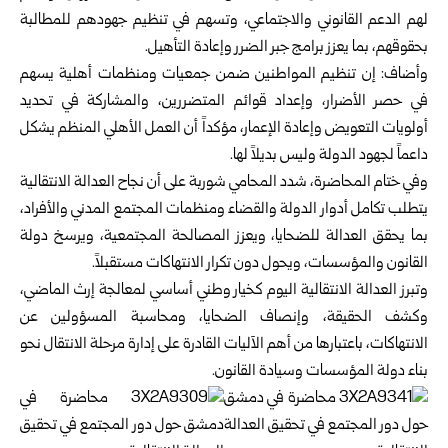
لهم الدعم القانوني ‏والاجتماعي، وتسهم في تنظيم جهودهم للمطالبة
بحقوقهم، بما يعزز برامج جبر ‏الضرر وإعادة التأهيل.‏
وأضاف: إن تنظيم المواطنين ضمن جمعيات ومنظمات أهلية يسهم
في حصر ‏الأضرار، وإعداد قوائم المتضررين، والمشاركة في تحديد
أولويات التعويض ‏وإعادة الإعمار، مؤكداً أن العمل الأهلي المنظم يشكل
داعماً لجهود الدولة وليس ‏بديلاً لها.‏
وفي ختام المحاضرة، شدد المحامي شوربة على أن نجاح العدالة الانتقالية
يتطلب ‏تكامل أدوار الدولة والقضاء ومنظمات المجتمع المدني والأفراد،
بما يحقق العدالة ‏للضحايا، ويعزز المصالحة المجتمعية، ويرسخ دولة
القانون والمؤسسات، ويحول ‏دون تكرار الانتهاكات مستقبلاً.‏
وتبرز العدالة الانتقالية اليوم كخيار وطني أساسي لمعالجة إرث الماضي،
وكشف ‏الحقيقة، وإنصاف الضحايا، ومحاسبة المسؤولين عن
الانتهاكات، باعتبارها من ‏أهم الآليات القادرة على إدارة مرحلة الانتقال نحو
بناء دولة المؤسسات وسيادة ‏القانون‎.‎