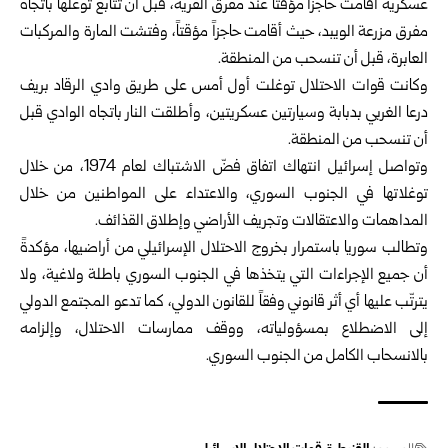
عسكرية أقامت حاجزاً مؤقتاً عند مفرق القرية، قبل أن تتابع توغلها باتجاه
مفرق مزرعة الويبد، حيث أقامت حاجزاً مؤقتاً، وفتشت المارة والمركبات
العابرة، قبل أن تنسحب من المنطقة.
وكانت قوات الاحتلال توغلت أول أمس على طريق وادي الرقاد بريف
درعا الغربي بدبابة وسيارتين عسكريتين، وأطلقت النار باتجاه الوادي قبل
أن تنسحب من المنطقة.
وتواصل إسرائيل انتهاك اتفاق فضّ الاشتباك لعام ‌‏1974، ‏من ‏خلال
‏توغلاتها ‌‏في الجنوب السوري، ‏والاعتداء على المواطنين من خلال
‌‏‌‏المداهمات ‏والاعتقالات وتجريف الأراضي ‏وإطلاق ‏القذائف.
وتطالب سوريا باستمرار بخروج الاحتلال الإسرائيلي من أراضيها، مؤكدةً
أن جميع الإجراءات التي يتخذها في الجنوب السوري باطلة ولاغية، ولا
يترتّب عليها أي أثر قانوني وفقاً للقانون الدولي، كما تدعو المجتمع الدولي
إلى الاضطلاع بمسؤولياته، ووقف ممارسات الاحتلال، وإلزامه
بالانسحاب الكامل من الجنوب السوري.