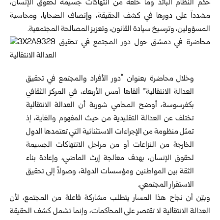
حكم النظام البائد وما خلفه ‏من انتهاكات جسيمة لحقوق الإنسان،
مشدداً على دورها في كشف الحقيقة، وإنصاف ‏الضحايا، ومحاسبة
المسؤولين، وترسيخ سيادة القانون، وتعزيز المصالحة المجتمعية.‏
وخلال محاضرة بعنوان “دور الأفراد والمجتمع في تحقيق
العدالة الانتقالية” ألقاها ‏أمس الأربعاء، في المركز الثقافي
بكفرسوسة، أوضح المحامي شوربة أن العدالة ‏الانتقالية
تختلف عن العدالة التقليدية من حيث المفهوم والغاية، إذ
تمثل منظومة من ‏الإجراءات الاستثنائية التي تعتمدها الدول
الخارجة من النزاعات أو من مراحل ‏الانتهاكات الجسيمة
لحقوق الإنسان، بهدف معالجة إرث الماضي، وإعادة بناء
الثقة ‏بين المواطنين ومؤسسات الدولة، وصولاً إلى تحقيق
الاستقرار المجتمعي.‏
وبيّن أن نجاح هذا المسار يتطلب مشاركة فاعلة من المجتمع، لأن
العدالة الانتقالية ‏لا تقتصر على المحاكمات، وإنما تشمل كشف الحقيقة