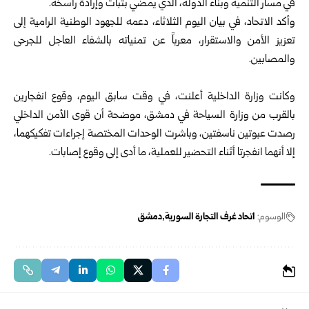
في ‏مسار التنمية وبناء الدولة، الذي يمضي بثبات وإرادة راسخة.‏
وأكد الاتحاد، في بيان اليوم الثلاثاء، دعمه للجهود الوطنية الرامية إلى
‏تعزيز الأمن والاستقرار، معرباً عن تمنياته بالشفاء العاجل للجرحى
‏والمصابين.‏
‎ ‎
وكانت وزارة الداخلية أعلنت، في وقت سابق اليوم، وقوع انفجارين
بالقرب ‏من وزارة السياحة في دمشق، موضحة أن قوى الأمن الداخلي
رصدت ‏عبوتين ناسفتين، وباشرت الوحدات المختصة إجراءات تفكيكهما،
إلا أنهما ‏انفجرتا أثناء التحضير للعملية، ما أدى إلى وقوع إصابات.‏
الوسوم:
اتحاد غرف التجارة السورية
دمشق