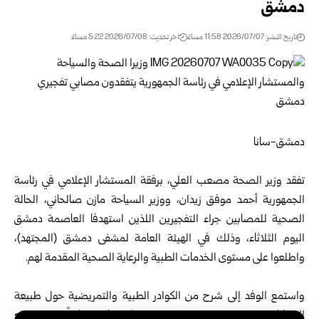
دمشق
تاريخ النشر: 2026/07/07 11:58 مساءً
اخر تحديث: 2026/07/08 5:22 مساءً
دمشق-سانا‏
‏ ‏
تفقد
وزير الصحة
مصعب العلي، برفقة المستشار الإعلامي في رئاسة
الجمهورية أحمد موفق زيدان، و
وزير السياحة
مازن ‏صالحاني، الحالة
الصحية للمصابين جراء التفجيرين اللذين استهدفا العاصمة دمشق
اليوم الثلاثاء، وذلك في الهيئة العامة ‏لمشفى دمشق (المجتهد)،
واطلعوا على مستوى الخدمات الطبية والرعاية الصحية المقدمة لهم.‏
‏ ‏
واستمع الوفد إلى شرح من الكوادر الطبية والتمريضية حول طبيعة
الإصابات، والخطط العلاجية المخصصة لكل حالة، ‏مؤكداً توجيه جميع