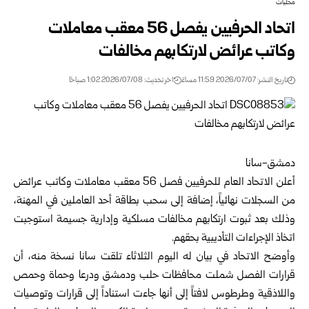
محليات
اتحاد الحرفيين يفصل 56 معقب معاملات
وكاتب عرائض لارتكابهم مخالفات
تاريخ النشر: 2026/07/07 11:59 مساءً
اخر تحديث: 2026/07/08 1:02 صباحًا
دمشق-سانا
أعلن
الاتحاد العام للحرفيين
فصل 56 معقب معاملات وكاتب عرائض
من السجلات نهائياً، إضافة إلى سحب بطاقة أحد العاملين في المهنة،
وذلك بعد ثبوت ارتكابهم مخالفات مسلكية وإدارية جسيمة استوجبت
اتخاذ الإجراءات التأديبية بحقهم.
وأوضح الاتحاد في بيان له اليوم الثلاثاء تلقت سانا نسخة منه، أن
قرارات الفصل شملت محافظات حلب ودمشق ودرعا وحماة وحمص
واللاذقية وطرطوس لافتاً إلى أنها جاءت استناداً إلى قرارات وتوصيات