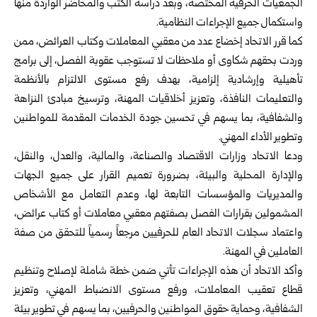
الجمعيات الحرفية المختصة، وبعد دراسة الكتب والمحاضر الواردة منها
واستكمال جميع الإجراءات النظامية.
كما قرر الاتحاد إخضاع عدد من معقبي المعاملات وكتاب العرائض، ممن
وردت بحقهم شكاوى أو ملاحظات لا تستوجب عقوبة الفصل، إلى برامج
تأهيلية وإرشادية إلزامية، بهدف رفع مستوى الالتزام بالأنظمة
والتعليمات النافذة، وتعزيز أخلاقيات المهنة، وترسيخ مبادئ النزاهة
والشفافية، بما يسهم في تحسين جودة الخدمات المقدمة للمواطنين
وتطوير الأداء المهني.
ودعا الاتحاد وزارات الاقتصاد والصناعة، والمالية، والعدل، والنقل،
والإدارة المحلية والبيئة، بضرورة تعميم القرار على جميع الجهات
والمديريات والمؤسسات التابعة لها، وعدم التعامل مع الأشخاص
المشمولين بقرارات الفصل بصفتهم معقبي معاملات أو كتاب عرائض،
واعتماد سجلات الاتحاد العام للحرفيين مرجعاً رسمياً للتحقق من صفة
العاملين في المهنة.
وأكد الاتحاد أن هذه الإجراءات تأتي ضمن خطة شاملة لإصلاح وتنظيم
قطاع تعقيب المعاملات، ورفع مستوى الانضباط المهني، وتعزيز
الشفافية، وحماية حقوق المواطنين والحرفيين، بما يسهم في تطوير بيئة