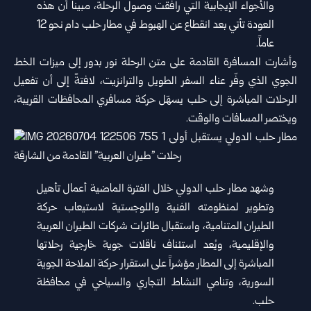
والأجواء الإيجابية التي ‌‏رافقت وصول الرحلة، مبيناً أن هذه
العودة تأتي بعد انقطاع عن الهبوط في ‌‏مطار حلب دام نحو 12
عاماً.‏
وأشارت المسافرة القادمة على متن الرحلة نور بدور إلى ميزات الخط
‌‏الجوي الذي وفّر عناء السفر الطويل والترانزيت، لافتةً إلى أن تفعيل
‌‏الرحلات المباشرة إلى حلب يسهّل حركة مسافري المحافظات القريبة،
‌‏ويختصر المسافات والوقت.‏
وشهد مطار حلب الدولي خلال الفترة الماضية أعمال تأهيل
وتطوير ‌‏لمنظومته الفنية واللوجستية لاستيعاب حركة
الطيران المتنامية، واستقبال ‌‏طائرات شركات الطيران العربية
والإقليمية، ويُعد استئناف ناقلات جوية ‌‏خارجية رحلاتها
المباشرة إلى المطار مؤشراً على استقرار حركة الملاحة ‌‏الجوية
السورية، وتنامي النشاط التجاري والسياحي في محافظة
حلب.‏