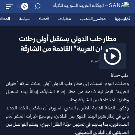
أخبار سوريا
مجلس الشعب
محليات
اقتصاد
سياسة
المحا
مطار حلب الدولي يستقبل أولى رحلات
“طيران العربية” القادمة من ‌‏الشارقة
2026/07/04 1:02 مساءً
حلب-سانا‏
وصلت، اليوم السبت، إلى
مطار حلب الدولي
أولى رحلات شركة “‌‏طيران
‏العربية” ‏الإماراتية قادمة من مطار إمارة الشارقة، إيذاناً ببدء ‌‏تشغيل
‌‏رحلاتها المنتظمة بين ‏الشارقة وحلب‎.‎
وذكرت الهيئة العامة للطيران المدني السوري أن تشغيل الخط ‏الجديد
يأتي ‌‏في إطار تعزيز الربط الجوي بين ‏البلدين، وتوسيع ‏خيارات السفر أمام
‌‏المسافرين، بما يسهم في ‏تسهيل حركة النقل ‏الجوي، ودعم التواصل بين
‌‏المدينتين في ‏البلدين الشقيقين‎.‎