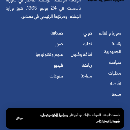
الوكالة الوطنية الرسمية للأخبار في سوريا،
تأسست في 24 يونيو 1965. تتبع وزارة
الإعلام، ومركزها الرئيسي في دمشق.
سوريا والعالم
دولي
صحافة
رئاسة
تعليم
صور
الجمهورية
ثقافة وفنون
علوم وتكنولوجيا
سياسة
رياضة
فيديو
محليات
سياحة
منوعات
اقتصاد
صحة
سياسة الخصوصية
باستخدام هذا الموقع ، فإنك توافق على
و
موافق
شروط الاستخدام
.
© الوكالة العربية السورية للأنباء. كافة الحقوق محفوظة.