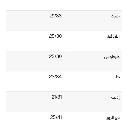
حماة
21/33‏
اللاذقية
25/30‏
طرطوس
25/30‏
حلب
22/34‏
إدلب
21/31‏
دير الزور
25/41‏