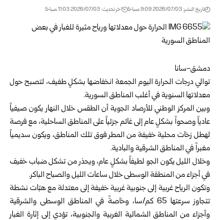
تاريخ النشر: 2026/07/03 9:09 صباحًا
اخر تحديث: 2026/07/03 11:03 صباحًا
دمشق-سانا
توالي درجات الحرارة اليوم الجمعة انخفاضها بشكلٍ طفيف، لتصبح حول
معدلاتها السنوية في ‏أغلب المناطق السورية.‏
وبين
المركز الوطني للأرصاد الجوية
أن الطقس خلال النهار يكون صيفياً
عادياً وصحواً بشكلٍ ‏عام إلى غائم جزئياً على المناطق الساحلية، مع فرصة
لهطل زخات محلية خفيفة من المطر فوق ‏تلك المناطق، ويكون سديمياً
مغبراً في المناطق الشرقية والبادية.‏
وخلال الليل يكون الجو لطيفاً بشكلٍ عام، ويحذر من تشكل ضباب خفيف
في أجزاء من المنطقة ‏الوسطى خلال ساعات الليل والصباح الباكر.‏
و‏تكون الرياح غربية إلى جنوبية غربية خفيفة إلى معتدلة مع هبّات نشطة
تتجاوز سرعتها 65 ‏كم/سا، وخاصةً في المناطق الوسطى والشرقية
وأجزاء من المناطق الشمالية الغربية والجنوبية، ‏تؤدي إلى إثارة الغبار