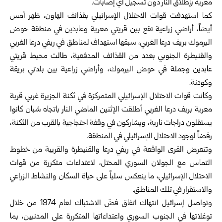
معرية بإطلاق النار دون ‌‌‏تسجيل أي إصابات.‏
كما استهدفت قوات الاحتلال الإسرائيلي بقذائف الهاون، ظهر أمس
أيضاً، أراضي زراعية تقع ‏بين قريتي معرية وعابدين في منطقة حوض
اليرموك بريف درعا الغربي، سبقها استهداف لمناطق في ريفي درعا الغربي
‏والقنيطرة الجنوبي بعدد من القذائف ‏المدفعية، طالت محيط قريتي
‏عابدين وجملة في ‏حوض اليرموك، وأراضي زراعية بين بلدتي بريقة
وكودنة.‏
وكانت قوات الاحتلال الإسرائيلي المتمركزة في ثكنة الجزيرة غربي قرية
معرية بريف درعا ‌‏الغربي ‏أطلقت الإثنين الماضي النار باتجاه شبان كانوا
يستقلون دراجات نارية، ويشاركون في ‌‏وقفة ‏احتجاجية بالقرب من الثكنة،
رفضاً لوجود الاحتلال الإسرائيلي في المنطقة.‏
وتتعرض القرى الواقعة في ريفي درعا والقنيطرة ‏والقريبة من خطوط
التماس مع الجولان ‏السوري المحتل، لاعتداءات ‏متكررة من قوات
‏الاحتلال الإسرائيلي، ما ينعكس سلباً على حياة ‏السكان والنشاط الزراعي
والاستقرار في ‏تلك المناطق.‏
وتواصل إسرائيل انتهاك اتفاق فضّ الاشتباك لعام ‌‏1974 ‏من ‏خلال
‏توغلاتها في الجنوب ‏السوري ‏واعتداءاتها ‏المتكررة على ‏المدنيين، ‏بما