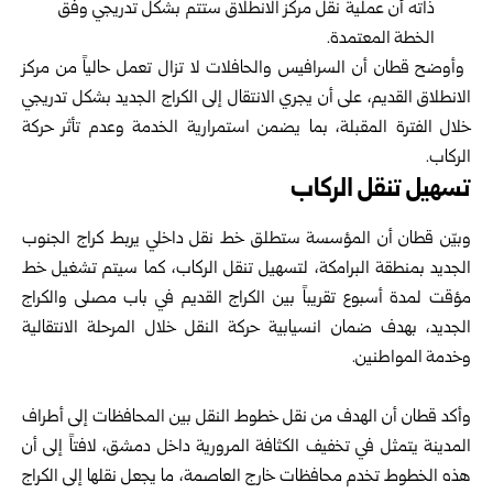
ذاته ‏أن عملية نقل مركز الانطلاق ستتم بشكل تدريجي وفق
الخطة ‏المعتمدة‎.‎
‎ ‎وأوضح قطان أن السرافيس والحافلات لا تزال تعمل حالياً من ‏مركز
الانطلاق القديم، على أن يجري الانتقال إلى الكراج ‏الجديد بشكل تدريجي
خلال الفترة المقبلة، بما يضمن استمرارية ‏الخدمة وعدم تأثر حركة
الركاب‎.‎
تسهيل تنقل الركاب
وبيّن قطان أن المؤسسة ستطلق خط نقل داخلي يربط كراج ‏الجنوب
الجديد بمنطقة البرامكة، لتسهيل تنقل الركاب، كما سيتم ‏تشغيل خط
مؤقت لمدة أسبوع تقريباً بين الكراج القديم في باب ‏مصلى والكراج
الجديد، بهدف ضمان انسيابية حركة النقل خلال ‏المرحلة الانتقالية
وخدمة المواطنين‎.‎
‎ ‎
وأكد قطان أن الهدف من نقل خطوط النقل بين المحافظات إلى ‏أطراف
المدينة يتمثل في تخفيف الكثافة المرورية داخل دمشق، ‏لافتاً إلى أن
هذه الخطوط تخدم محافظات خارج العاصمة، ما ‏يجعل نقلها إلى الكراج