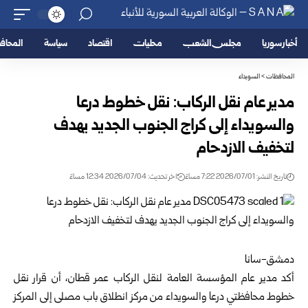
أخبار سوريا
مجلس الشعب
محليات
اقتصاد
سياسة
المحا
المحافظات
>
السويداء
مدير عام نقل الركاب: نقل خطوط درعا
والسويداء إلى كراج ‏الجنوب الجديد يهدف
لتخفيف الازدحام
تاريخ النشر: 2026/07/01 7:22 مساءً
اخر تحديث: 2026/07/04 12:34 مساءً
دمشق-سانا‏
أكد مدير عام
المؤسسة العامة لنقل الركاب
عمر قطان، أن قرار ‏نقل
خطوط محافظتي
درعا
و
السويداء
من مركز انطلاق باب ‏مصلى إلى المركز