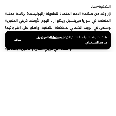
اللاذقية-سانا
زار وفد من
منظمة الأمم المتحدة للطفولة
(اليونيسف) برئاسة ممثلة
المنظمة في سوريا ميريتشيل ريلانو أرانا اليوم الأربعاء، قريتي المغيرية
وسلمى في الريف الشمالي لمحافظة
اللاذقية
، واطلع على احتياجاتهما
في قطاعي التعليم والصحة.
سياسة الخصوصية
باستخدام هذا الموقع ، فإنك توافق على
و
موافق
شروط الاستخدام
.
وشملت الجولة مراكز الرعاية الصحية الأولية ومدارس
تدعمها اليونيسف، بالإضافة إلى متابعة عمليات إعادة تأهيل
مركز سلمى الصحي والعيادة النقالة في قرية المغيرية التي
تنفذها المنظمة.
وبينت ممثلة المنظمة أرانا في تصريح لمراسل سانا، أن الزيارة تأتي
ضمن جولة تشمل أيضاً محافظة طرطوس للاطلاع ميدانياً على أبرز
التحديات التي تواجه المحافظة، ولا سيما ما يتعلق بعودة الأهالي إلى
قراهم ومناطقهم، مشيرة إلى أن الوفد ناقش مع محافظ اللاذقية