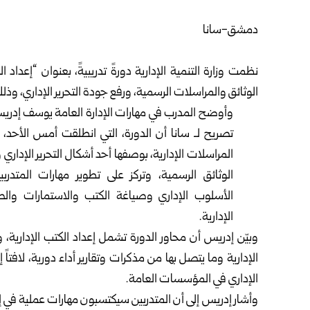
دمشق-سانا‏
‎ ‎
نظمت
وزارة التنمية الإدارية
دورةً تدريبيةً، بعنوان “إعداد 
الوثائق والمراسلات الرسمية، ورفع جودة التحرير الإداري، وذلك
وأوضح المدرب في مهارات الإدارة العامة يوسف إدري
تصريح لـ سانا أن الدورة، التي انطلقت أمس الأحد، ت
‏المراسلات الإدارية، بوصفها أحد أشكال التحرير الإداري 
الوثائق الرسمية، وتركز على تطوير مهارات المتدرب
‏الأسلوب الإداري وصياغة الكتب والاستمارات وا
الإدارية.‏
وبيّن إدريس أن محاور الدورة تشمل إعداد الكتب الإدارية، وال
الإدارية وما يتصل بها من مذكرات وتقارير أداء دورية، لافتا
الإداري في المؤسسات العامة.‏
وأشار إدريس إلى أن المتدربين سيكتسبون مهارات عملية في إعدا