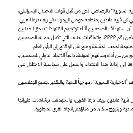
ية السورية” بالرصاص الحي من قبل قوات الاحتلال الإسرائيلي،
ائيلي في قرية عابدين بمنطقة حوض اليرموك في ريف
درعا
الغربي.
م، أن استهداف الصحفيين أثناء توثيقهم الانتهاكات بحق المدنيين
يمثل انتهاكاً صارخاً للقانون الدولي الإنساني، ولقرار مجلس الأمن رقم 2222، واتفاقيات جنيف التي تكفل حماية الصحفيين
نهجة لحجب الحقيقة ومنع نقل الوقائع إلى الرأي العام.
يين عن أداء رسالتهم المهنية، داعياً الاتحاد الدولي للصحفيين،
ة إلى إدانة هذا الاعتداء والعمل على محاسبة الاحتلال على
لإخبارية السورية”، موجهاً التحية والتقدير لجميع الإعلاميين
 قرية عابدين بريف درعا الغربي، واستهدفت برشاشات طيرانها
ادية وبنزوح سكان من منازلهم باتجاه القرى المجاورة.