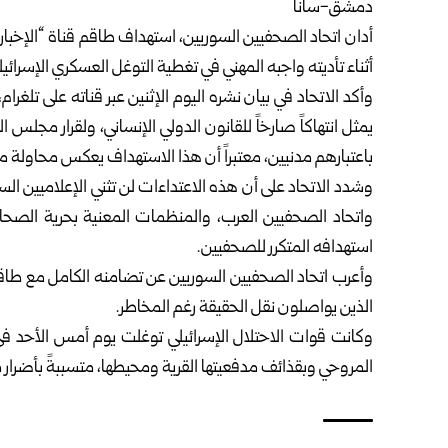
دمشق-سانا
أدان
اتحاد الصحفيين السوريين
، استهداف طاقم قناة “الإخبار
أثناء تأديته واجبه المهني في تغطية التوغل العسكري الإسر
وأكد الاتحاد في بيان نشره اليوم الإثنين عبر قناته على تلغرا
باعتبارهم مدنيين، معتبراً أن هذا الاستهداف يعكس محاولة مم
وشدد الاتحاد على أن هذه الاعتداءات لن تثني الإعلاميين السور
واتحاد الصحفيين العرب، والمنظمات المعنية بحرية الصحاف
استهدافه المتكرر للصحفيين.
وأعرب اتحاد الصحفيين السوريين عن تضامنه الكامل مع طاقم “ا
الذين يواصلون نقل الحقيقة رغم المخاطر.
وكانت قوات الاحتلال الإسرائيلي توغلت يوم أمس الأحد في
المروحي وبقذائف مدفعيتها القرية ومحيطها، متسببةً بأضرار م