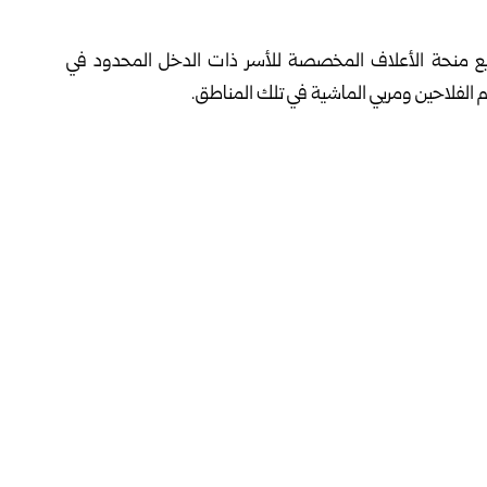
يع منحة الأعلاف المخصصة للأسر ذات ‏الدخل المحدود في
الفلاحين ومربي ‏الماشية في تلك المناطق.‏
نحة جاء بتوجيه من محافظ ‏السويداء مصطفى البكور، وبالتعاون
صورة الصغيرة، في إطار جهود المحافظة المستمرة للتخفيف من
أبرز القطاعات الاقتصادية في المحافظة.‏
افظ السويداء مصطفى البكور، بحث في الـ14 من الشهر الجاري مع نائب المدير القطري ‏لبرنامج الأغذية العالمي