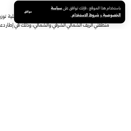
السويداء-سانا‏
باستخدام هذا الموقع ، فإنك توافق على
سياسة
موافق
الخصوصية
و
شروط الاستخدام
.
باشرت الجهات المعنية في محافظة
السويداء
، عملية توز
منطقتي الريف الشمالي الشرقي والشمالي، وذلك في إطار دعم 
وذكرت محافظة السويداء عبر قناتها على تلغرام أن تنفيذ الم
مع برنامج الأغذية العالمي، ومتابعة من مديرية منطقة ‏ال
الأعباء المعيشية ودعم قطاع ‏الثروة الحيوانية، الذي يُعد أحد 
وكان مح
(‏WFP‏) خالد عثمان، والوفد المرافق، خطة عمل متكاملة لدعم التنمية، ‏وتحسين الواقع الخدمي والاقتصادي في المحافظة.‏
الوسوم:
السويداء
منحة أعلاف