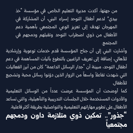
من جهتها، أكدت مديرة التعليم الخاص في مؤسسة “خذ
بيدي” لدعم أطفال التوحد إسراء البني، أن المشاركة في
المهرجان تهدف إلى تعزيز الوعي المجتمعي بأهمية دعم
الأطفال من ذوي اضطراب التوحد وتقبلهم ودمجهم في
المجتمع.
وأشارت البني إلى أن جناح المؤسسة قدم خدمات توعوية وإرشادية
للأهالي، إضافة إلى تعريف الراغبين بالتطوع بآليات المساهمة في دعم
أطفال التوحد، مبينة أن “جدار الرسائل الداعمة” كان من أبرز الفعاليات
التي شهدت تفاعلاً واسعاً من الزوار الذين دوّنوا رسائل محبة وتشجيع
للأطفال.
كما أوضحت أن المؤسسة عرضت عدداً من الوسائل التعليمية
والأدوات المستخدمة خلال الجلسات التدريبية والتأهيلية، والتي تساعد
الأطفال على تطوير مهاراتهم التعليمية والتواصلية بطريقة أكثر فاعلية.
“جذور”.. تمكين ذوي متلازمة داون ودمجهم
مجتمعياً