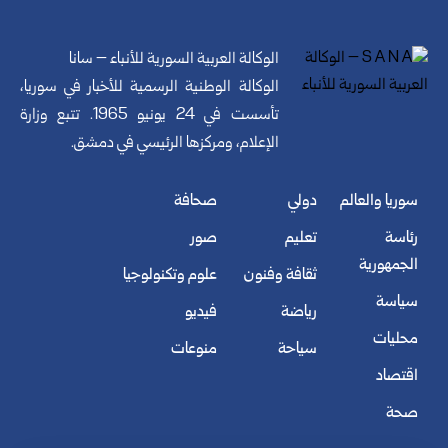
الوكالة العربية السورية للأنباء – سانا
الوكالة الوطنية الرسمية للأخبار في سوريا،
تأسست في 24 يونيو 1965. تتبع وزارة
الإعلام، ومركزها الرئيسي في دمشق.
سوريا والعالم
دولي
صحافة
رئاسة
تعليم
صور
الجمهورية
ثقافة وفنون
علوم وتكنولوجيا
سياسة
رياضة
فيديو
محليات
سياحة
منوعات
اقتصاد
صحة