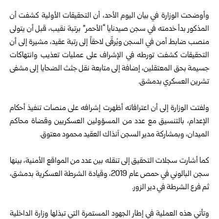
وأوضحت
الوزارة
في بيان اليوم الأحد، أن التحقيقات الأولية كشفت أن
المذكور بدأ خدمته في سجن صيدنايا “الأحمر” برتبة نقيب، قبل أن يتولى
منصب ضابط أمن في السجن ويُرقّى لاحقاً إلى رتبة عقيد، مشيرة إلى أن
التحقيقات كشفت تورطه في الإشراف على عمليات تعذيب وانتهاكات
جسيمة بحق المعتقلين، إضافة إلى متابعة نقل جثث الضحايا إلى مشفى
تشرين العسكري بدمشق.
ولفتت الوزارة إلى أن اعترافاته أظهرت إشرافه على منصات تنفيذ أحكام
الإعدام، بالتنسيق مع عدد من المسؤولين العسكريين وقضاة محاكم
الميدان، وبمشاركة مدير السجن آنذاك العقيد محمود معتوق.
كما أشارت سجلات التحقيق إلى تنقله بين عدد من المواقع الأمنية، بينها
سجن البالوني في حمص عام 2019، وقيادة الشرطة العسكرية بدمشق،
ثم فرع الشرطة في دير الزور.
وتأتي هذه العملية في إطار الجهود المستمرة التي تبذلها وزارة الداخلية