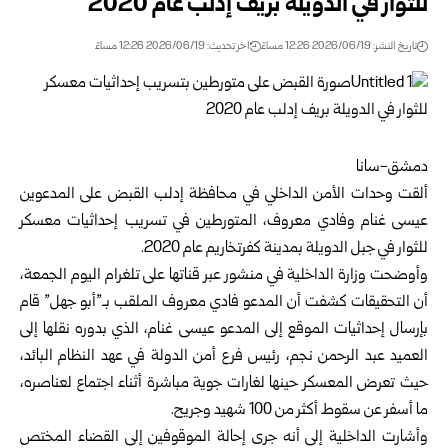
للثوار في الدويلة بريف إدلب عام ‌‏2020‏
تاريخ النشر: 2026/06/19 12:26 مساءً
اخر تحديث: 2026/06/19 12:26 مساءً
دمشق-سانا‏
ألقت وحدات الأمن الداخلي في محافظة
إدلب
القبض على المدعوين
عيسى غنام وفادي ‏معروف، المتورطين في تسريب إحداثيات معسكر
للثوار في جبل الدويلة بمدينة ‏كفرتخاريم عام 2020.‏
وأوضحت
وزارة الداخلية
في منشور عبر قناتها على تلغرام اليوم الجمعة،
أن التحقيقات ‏كشفت أن المدعو فادي معروف الملقب بـ”أبو جهل” قام
بإرسال إحداثيات الموقع إلى ‏المدعو عيسى غنام، الذي بدوره نقلها إلى
العميد عبد الرحمن نجم، رئيس فرع أمن الدولة ‏في عهد النظام البائد،
حيث تعرض المعسكر حينها لغارات جوية مباشرة أثناء اجتماع ‏لعناصره،
ما أسفر عن سقوط أكثر من 100 شهيد وجريح.‏
وأشارت الداخلية إلى أنه جرى إحالة الموقوفين إلى القضاء المختص