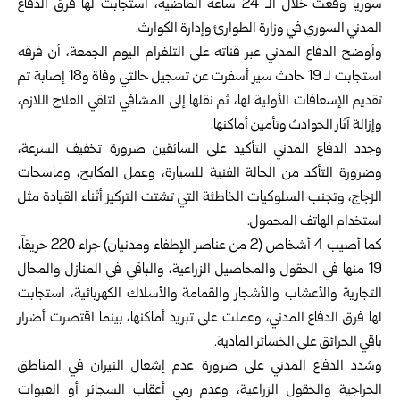
سوريا وقعت ‏خلال الـ 24 ساعة الماضية، استجابت لها فرق الدفاع
المدني السوري في وزارة ‏الطوارئ وإدارة الكوارث.‏
وأوضح
الدفاع المدني
عبر قناته على التلغرام اليوم الجمعة، أن فرقه
استجابت لـ 19 ‏حادث سير أسفرت عن تسجيل حالتي وفاة و18 إصابة تم
تقديم الإسعافات الأولية لها، ثم ‏نقلها إلى المشافي لتلقي العلاج اللازم،
وإزالة آثار الحوادث وتأمين أماكنها.‏
وجدد الدفاع المدني التأكيد على السائقين ضرورة تخفيف السرعة،
وضرورة التأكد من ‏الحالة الفنية للسيارة، وعمل المكابح، وماسحات
الزجاج، وتجنب السلوكيات الخاطئة التي ‏تشتت التركيز أثناء القيادة مثل
استخدام الهاتف المحمول.‏
كما أصيب 4 أشخاص (2 من عناصر الإطفاء ومدنيان) جراء 220 حريقاً،
19 منها ‏في الحقول والمحاصيل الزراعية، والباقي في المنازل والمحال
التجارية والأعشاب ‏والأشجار والقمامة والأسلاك الكهربائية، استجابت
لها فرق الدفاع المدني، وعملت على ‏تبريد أماكنها، بينما اقتصرت أضرار
باقي الحرائق على الخسائر المادية.‏
وشدد الدفاع المدني على ضرورة عدم إشعال النيران في المناطق
الحراجية والحقول ‏الزراعية، وعدم رمي أعقاب السجائر أو العبوات