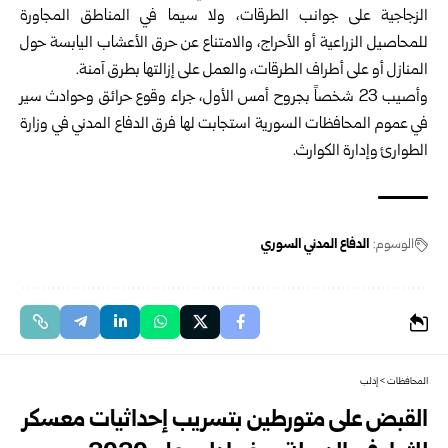
الزجاجية على جوانب الطرقات، ولا ‏سيما في المناطق المجاورة
للمحاصيل الزراعية أو الأحراج، والامتناع عن حرق ‏الأعشاب اليابسة حول
المنازل أو على أطراف الطرقات، والعمل على إزالتها بطرق ‏آمنة.‏
وأصيب 23 شخصاً بجروح أمس الأول، جراء وقوع حرائق وحوادث سير
في عموم ‏المحافظات السورية استجابت لها فرق الدفاع المدني في وزارة
الطوارئ وإدارة ‏الكوارث.‏
الوسوم:
الدفاع المدني السوري
المحافظات
>
إدلب
القبض على متورطين بتسريب إحداثيات معسكر