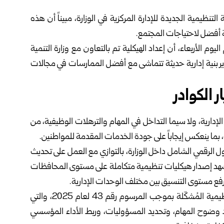
التنظيمية الجديدة للإدارة المركزية في الوزارة، مبيناً أن هذه
بة أفضل لاحتياجات المجتمع.
اليوم الأربعاء، أن إعداد الهيكلية تم بالتعاون مع
وزارة التنمية
 بنية إدارية حديثة تتماشى مع أفضل الممارسات في مجالات
الكوادر
لإدارية، ولا سيما التداخل في المهام والترهلات الوظيفية، من
 بما ينعكس إيجاباً على جودة الخدمات المقدمة للمواطنين.
ول الرقمي الشامل داخل الوزارة، بالتوازي مع العمل على تحديث
 ستشهد إصدار هيكليات تنظيمية متكاملة على مستوى المحافظات
رفع مستوى التنسيق بين مختلف الوحدات الإدارية.
وتأتي الهيكلية الجديدة استناداً إلى مخرجات لجنة البُنى التنظيمية المُشكّلة بموجب المرسوم رقم 43 لعام 2025، والتي
 وضوح المهام، وتحديد المسؤوليات، وربط الأداء المؤسسي