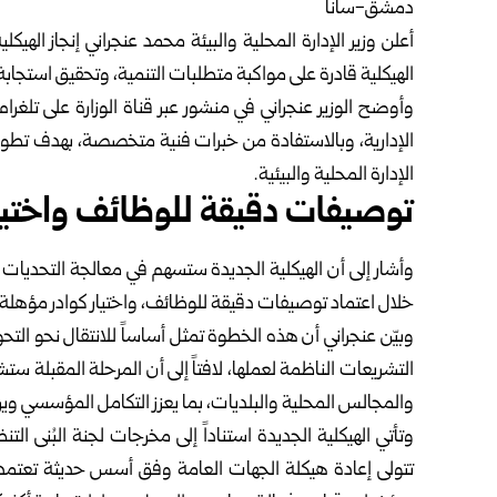
دمشق-سانا
أعلن
وزير الإدارة المحلية والبيئة
محمد عنجراني إنجاز الهيكلية 
الهيكلية قادرة على مواكبة متطلبات التنمية، وتحقيق استجا
وأوضح الوزير عنجراني في منشور عبر قناة
الوزارة
على تلغرام 
الإدارية
، وبالاستفادة من خبرات فنية متخصصة، بهدف تطوير
الإدارة المحلية والبيئية.
توصيفات دقيقة للوظائف واختيار 
وأشار إلى أن الهيكلية الجديدة ستسهم في معالجة التحديات ا
خلال اعتماد توصيفات دقيقة للوظائف، واختيار كوادر مؤهلة،
وبيّن عنجراني أن هذه الخطوة تمثل أساساً للانتقال نحو التح
التشريعات الناظمة لعملها، لافتاً إلى أن المرحلة المقبلة
والمجالس المحلية والبلديات، بما يعزز التكامل المؤسسي وي
تتولى إعادة هيكلة الجهات العامة وفق أسس حديثة تعتمد