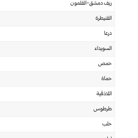
ريف دمشق-القلمون
القنيطرة
درعا
السويداء
حمص
حماة
اللاذقية
طرطوس
حلب