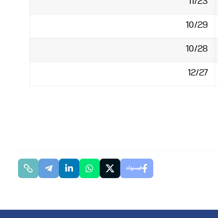
11/23
10/29
10/28
12/27
فيسبوك