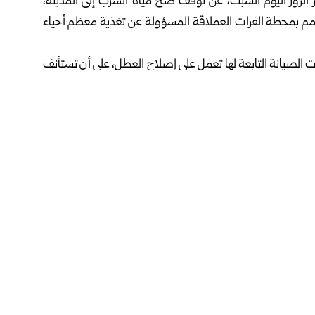
الزور اليوم السبت، عن توقف ضخ مياه الشرب إلى المدينة،
لك بسبب حدوث كسر في الخط الرئيسي ذي القطر 600 مم بمحطة الفرات العملاقة المسؤولة عن تغذية معظم أحياء
لصيانة التابعة لها تعمل على إصلاح العطل، على أن تستأنف
ير الزور، أطلقت عدة مشاريع لصيانة المحطات المتهالكة
الفرات
فيسبوك