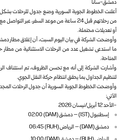
دمشق-سانا
أعلنت
الخطوط الجوية السورية
وضع جدول للرحلات بشكل من
من رحلاتهم قبل 24 ساعة من موعد السفر، عبر ال
أو تعديلات محتملة.
وأوضحت الشركة في بيان اليوم السبت، أن إغلاق مطار دمشق ا
ما استدعى تشغيل عدد من الرحلات الاستثنائية من مطار ح
المتاحة.
وأشارت الشركة إلى أنه مع تحسن الظروف، تم استئناف الرحلا
لتنظيم الجداول بما يحقق انتظام حركة النقل الجوي.
وأوضحت الخطوط الجوية السورية أن جدول الرحلات المجدولة 
الآتي:
-الأحد 12 أبريل/نيسان 2026
إسطنبول (IST) – دمشق (DAM) 02:00
دمشق (DAM) – الرياض (RUH) 06:45
الرياض (RUH) – دمشق (DAM) 10:00