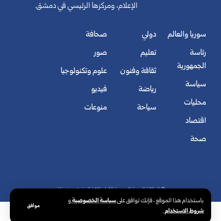
الإعلام، ومركزها الرئيسي في دمشق.
سوريا والعالم
دولي
صحافة
رئاسة
تعليم
صور
الجمهورية
ثقافة وفنون
علوم وتكنولوجيا
سياسة
رياضة
فيديو
محليات
سياحة
منوعات
اقتصاد
صحة
© الوكالة العربية السورية للأنباء. كافة الحقوق محفوظة.
سياسة الخصوصية
باستخدام هذا الموقع ، فإنك توافق على
و
موافق
شروط الاستخدام
.