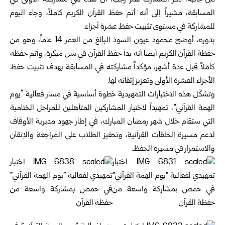
من جانبه، ذكر المشارك عمر رجب، أن هذه هي مشاركته الأولى في
المسابقة، مشيراً إلى أنه أتم حفظ القرآن الكريم كاملاً، وجاء اليوم
للمشاركة في مستوى تثبيت حفظ عشرة أجزاء.
بدوره، أوضح محمود عيون السود البالغ من العمر 14 عاماً، وهو من
حفظة القرآن الكريم أيضاً أنه بدأ حفظ القرآن في سن مبكرة، وأتم حفظه
كاملاً قبل عدة أشهر، مؤكداً مشاركته في المسابقة بهدف تثبيت حفظ
الأجزاء العشرة الأولى وتعزيز إتقانه لها.
وتشكّل هذه الاختبارات التمهيدية خطوة أساسية في مسار فعالية “يوم
الهمة القرآني”، تمهيداً لاختيار المشاركين المتأهلين للمراحل الختامية
التي ستقام خلال شهر رمضان المبارك، في إطار جهود مديرية الأوقاف
لدعم مسيرة الحلقات القرآنية، وتحفيز الطلاب على المراجعة والإتقان
والاستمرار في مسيرة الحفظ.