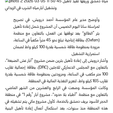
وأوضح مدير عام المؤسسة أحمد درويش، في تصريح
لمراسلة سانا اليوم الخميس، أن المشروع شمل إعادة تأهيل
بئر “الطالع” بعد توقفها عن العمل، بالتعاون مع منظمة
(Oxfam)، بطاقة إنتاجية تبلغ نحو 45 متراً مكعباً في الساعة،
مزودة بمنظومة طاقة شمسية بقدرة 100 كيلو واط لضمان
استمرارية التشغيل.
وأشار درويش إلى إعادة تأهيل بئرين ضمن مشروع “آبار عش الضبعة”،
بالتعاون مع المجلس الدنماركي للاجئين (DRC)، بطاقة إجمالية تقارب
100 متر مكعب في الساعة، ومزودتين بمنظومة طاقة شمسية بقدرة
تقارب 165 كيلو واط، لتعزيز التغذية المائية في المنطقة.
وكانت المؤسسة وضعت في الرابع والعشرين من الشهر الماضي،
بالتعاون مع منظمة “أطباء بلا حدود”، مشروع آبار “رقم 1” في منطقة
الحجر الأسود بريف دمشق بالخدمة، كأول مشروع مائي يتم تشغيله في
هذه المنطقة منذ سنوات، بعد استكمال أعمال إعادة تأهيل البنية