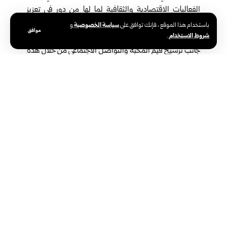
الفعاليات الاقتصادية والثقافية لما لها من دور في تعزيز
الفرح داخل المجتمع، والمساهمة في تحسين الواقع
سياسة الخصوصية
باستخدام هذا الموقع ، فإنك توافق على
و
موافق
شروط الاستخدام
.
الاقتصادي، ومساعدة المواطنين على تلبية احتياجاتهم، إلى
جانب ترسيخ قيم المحبة والتواصل الاجتماعي من خلال هذه
الأسواق والمهرجانات.
من جهته، أوضح أحمد نبهان، رئيس مجلس إدارة مؤسسة ليلى لتنظيم
المعارض والمؤتمرات والمهرجانات الدولية، أن المؤسسة تحرص على
استثمار المناسبات لتقديم كل ما هو مميز، مشيراً إلى أن المهرجان تزامن
مع عيد التحرير المبارك وأعياد الميلاد، بهدف التأكيد على وحدة سوريا
شعباً وأرضاً، تحت شعار “في سوريا المآذن تكبّر والأجراس تقرع”.
وبيّن نبهان أن الشركات المشاركة تم اختيارها بعناية لتقديم
منتجات متنوعة وحملات تسوق واسعة، إلى جانب هدايا
وجوائز، مؤكداً أن المهرجان لا يقتصر على التسوق فقط، بل
يشمل حفلات وأنشطة ترفيهية تضفي أجواء من المتعة