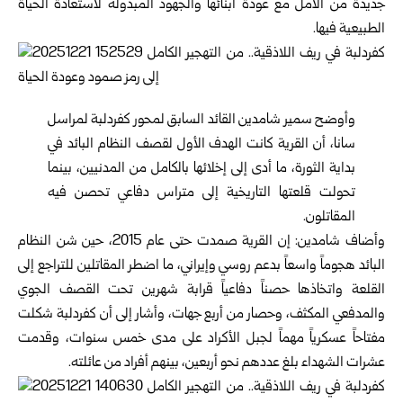
جديدة من الأمل مع عودة أبنائها والجهود المبذولة لاستعادة الحياة
الطبيعية فيها.
وأوضح سمير شامدين القائد السابق لمحور كفردلبة لمراسل
سانا، أن القرية كانت الهدف الأول لقصف النظام البائد في
بداية الثورة، ما أدى إلى إخلائها بالكامل من المدنيين، بينما
تحولت قلعتها التاريخية إلى متراس دفاعي تحصن فيه
المقاتلون.
وأضاف شامدين: إن القرية صمدت حتى عام 2015، حين شن النظام
البائد هجوماً واسعاً بدعم روسي وإيراني، ما اضطر المقاتلين للتراجع إلى
القلعة واتخاذها حصناً دفاعياً قرابة شهرين تحت القصف الجوي
والمدفعي المكثف، وحصار من أربع جهات، وأشار إلى أن كفردلبة شكلت
مفتاحاً عسكرياً مهماً لجبل الأكراد على مدى خمس سنوات، وقدمت
عشرات الشهداء بلغ عددهم نحو أربعين، بينهم أفراد من عائلته.