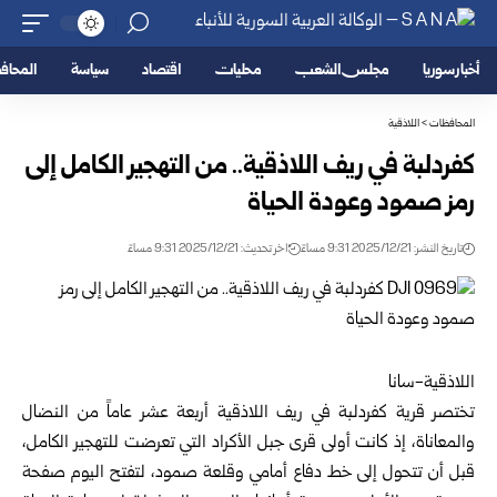
أخبار سوريا
مجلس الشعب
محليات
اقتصاد
سياسة
المحا
المحافظات
>
اللاذقية
كفردلبة في ريف اللاذقية.. من التهجير الكامل إلى
رمز صمود وعودة الحياة
تاريخ النشر: 2025/12/21 9:31 مساءً
اخر تحديث: 2025/12/21 9:31 مساءً
اللاذقية-سانا
تختصر قرية كفردلبة في ريف
اللاذقية
أربعة عشر عاماً من النضال
والمعاناة، إذ كانت أولى قرى جبل الأكراد التي تعرضت للتهجير الكامل،
قبل أن تتحول إلى خط دفاع أمامي وقلعة صمود، لتفتح اليوم صفحة