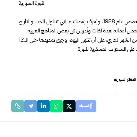
كما أن حذيفة العرجي هو شاعر سوري معاصر، من مواليد حمص عام 1988، ويُعرف بقصائده التي تتناول الحب والتاريخ
عض أعماله لعدة لغات وتُدرس في بعض المناهج العربية.
وكانت فعاليات المعرض العسكري للثورة انطلقت في الـ 5 من الشهر الجاري، على أن تنتهي اليوم، وجرى تمديدها حتى الـ 12
على المنجزات العسكرية للثورة.
الدفاع السورية
فيسبوك