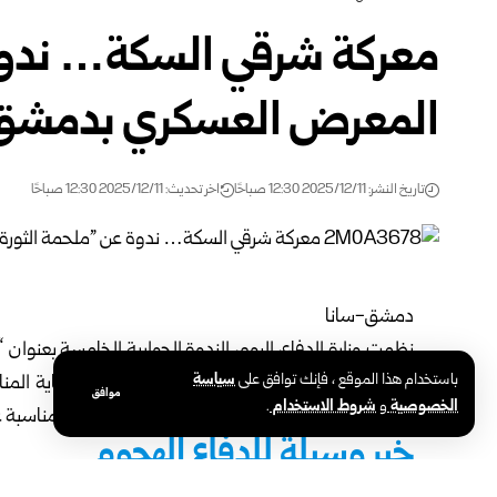
معركة شرقي السكة… ندوة
المعرض العسكري بدمشق
تاريخ النشر: 2025/12/11 12:30 صباحًا
اخر تحديث: 2025/12/11 12:30 صباحًا
دمشق-سانا
باستخدام هذا الموقع ، فإنك توافق على
سياسة
الشرقيين، خاض فيها المقاتلون حرب استنزاف لحماية الم
موافق
الخصوصية
و
شروط الاستخدام
.
السورية، المقام على أرض مدينة المعارض بدمشق بمناسبة عيد
خير وسيلة للدفاع الهجوم