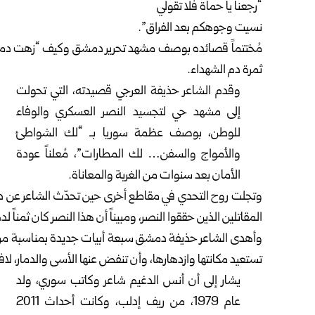
“رجعنا يا حماة فلا تقولي
نسيت وجوهكم بعد الفراق”.
مُختتماً قصائده بوصف مشهد تحرير دمشق وكيف “زهت دمشق 
ثمرة دم الشهداء.
وقدم الشاعر حذيفة العرجي قصيدته، التي تحولت
إلى مشهد حي لتجسيد النصر العسكري والوفاء
للوطن، بوصف عظمة سوريا بـ “لك الشواطئ
والأمواج والسفن… لك المطارات”، مُعلناً عودة
الأمان بعد سنوات من الغربة والمعاناة.
وتجلت روح التحدي في مقاطع أخرى حين تحدّث الشاعر عن دحر 
المقاتلين الذين حققوا النصر، ومبيناً أن هذا النصر كان ثمناً لد
وأهدى الشاعر حذيفة دمشق سبعة أبيات جديدة بمناسبة مرور ذك
تستعيد مكانتها وازدهارها، وأن تنفض عنها الأسى والدمار، لاف
يشار إلى أن أنس الدغيم شاعر وكاتب سوري، ولد
عام 1979، من ريف إدلب، وكانت أحداث 2011