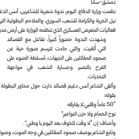
دمشق-سانا
نظمت
وزارة الدفاع
، اليوم، ندوة شعرية للشاعرين، أنس الد
نيل الحرية والكرامة للشعب السوري، والملاحم البطولية ا
فعاليات المعرض العسكري الذي تنظمه الوزارة على أرض
مدي
وشهدت الندوة حضوراً كبيراً، تفاعل مع القصائد
التي أُلقيت، والتي جاءت لترسم صورة حية عن
صمود المقاتلين على الجبهات، مُسلطة الضوء على
الفرح بالنصر، وجسارة الشعب في مواجهة
التحديات.
وألقى الشاعر أنس دغيم قصائد دارت حول محاور البطولة وا
بقوله:
“50 عاماً وقلبي لا يفارقه
نوح الحمام ولا حزن النواعيرِ”
وأضاف: إن “لا وقت للخوف بعد اليوم يا وطني”.
وتابع الشاعر بوصف صمود المقاتلين في وجه الموت، وصولاً 