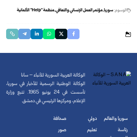
الوسوم:
سوريا
مؤتمر العمل الإنساني والتعافي
منظمة "Help" الألمانية
الوكالة العربية السورية للأنباء – سانا
الوكالة الوطنية الرسمية للأخبار في سوريا،
تأسست في 24 يونيو 1965. تتبع وزارة
الإعلام، ومركزها الرئيسي في دمشق.
سوريا والعالم
دولي
صحافة
رئاسة
تعليم
صور