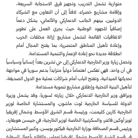
متوازية تشمل التدريب وتجهيز فرق الاستجابة السريعة،
وإقامة مشاريع خضراء، لافتاً إلى أن التعاون مع الشركاء
الدوليين، بينهم الجانب الدنماركي والألماني، يشكل دعماً
إضافياً للجهود الوطنية حيث يجري العمل على تطوير
الاتفاقيات القائمة لتشمل مشاريع إزالة مخلفات الحرب
وإعادة تأهيل المناطق المتضررة، بما يفتح المجال أمام
انطلاقة جديدة نحو إعادة الإعمار والتنمية المستدامة.
وتحمل زيارة وزير الخارجية الدنماركي إلى حي تشرين بعداً إنسانياً وسياسياً
في آن واحد، فهي تعكس اهتماماً دولياً متزايداً بدعم سوريا في مواجهة
تحدياتها الميدانية، وتفتح الباب أمام شراكات عملية مع الدول الصديقة،
لتأهيل البنية التحتية وإطلاق مشاريع تنموية مستدامة.
ويرافق وزير الخارجية الدنماركي خلال زيارته لسوريا، وفد يشمل وزيرة
الدولة للسياسة الخارجية لوت ماشون، والمستشارة الخاصة لوزير
الخارجية كارين كليمنت، ورئيسة قسم الشرق الأوسط وشمال إفريقيا
لويز أوكين فاغنر، والسكرتيرة الخاصة لوزير الخارجية، في جيبسن هويغارد،
ورئيس قسم الصحافة بوزارة الخارجية فيكتور بويسن، وكبير المستشارين
في قسم الشرق الأوسط وشمال إفريقيا توماس والقائم بأعمال السفارة