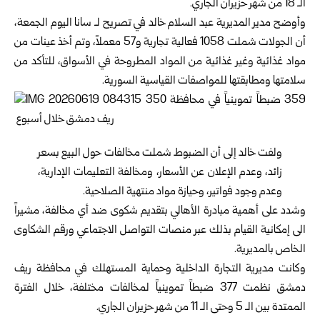
الـ 18 من شهر حزيران الجاري. ‏
وأوضح مدير المديرية عبد السلام خالد في تصريح لـ سانا اليوم الجمعة،
أن ‏الجولات ‏شملت 1058 فعالية تجارية و57 معملاً، وتم أخذ عينات من
مواد غذائية وغير ‏غذائية من المواد المطروحة في الأسواق، للتأكد من
سلامتها ومطابقتها للمواصفات القياسية ‏السورية. ‏
ولفت خالد إلى أن الضبوط شملت مخالفات حول البيع بسعر
زائد، وعدم الإعلان عن ‏الأسعار، ومخالفة التعليمات الإدارية،
وعدم وجود فواتير، وحيازة مواد منتهية الصلاحية.‏
وشدد على أهمية مبادرة الأهالي بتقديم شكوى ضد أي مخالفة، مشيراً
الى إمكانية القيام ‏بذلك عبر منصات التواصل الاجتماعي ورقم الشكاوى
الخاص بالمديرية.‏
وكانت مديرية التجارة الداخلية وحماية المستهلك في محافظة ريف
دمشق نظمت 377 ‏ضبطاً تموينياً لمخالفات مختلفة، ‏خلال الفترة
الممتدة بين الـ 5 وحتى الـ 11 من شهر ‏حزيران الجاري. ‏