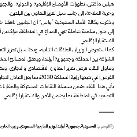
هيلين ماكنتي، تطورات الأوضاع الإقليمية والدولية، والج
وحرية الملاحة، إلى جانب سبل تعزيز التعاون بين البلدين.
وذكرت وكالة الأنباء السعودية “واس” أن الجانبين ناقشا خل
إلى حلول سلمية شاملة تنهي الصراع في المنطقة، مؤكدين أ
الاستقرار الإقليمي.
كما استعرض الوزيران العلاقات الثنائية، وبحثا سبل تعزيز 
الشراكة بين المملكة وجمهورية أيرلندا، ويحقق المصالح المشت
وتناول اللقاء فرص تعزيز التعاون الاقتصادي والتجاري، و
الفرص التي تتيحها رؤية المملكة 2030، بما يعزز التبادل التجاري والاستثمارات المتبادلة بين البلدين.
يأتي هذا اللقاء ضمن سلسلة اللقاءات المشتركة والمقاربات 
التصعيد في المنطقة، بما يضمن الأمن والاستقرار الإقليمي.
الوسوم:
السعودية
جمهورية أيرلندا
وزير الخارجية السعودي
وزيرة الخارجي