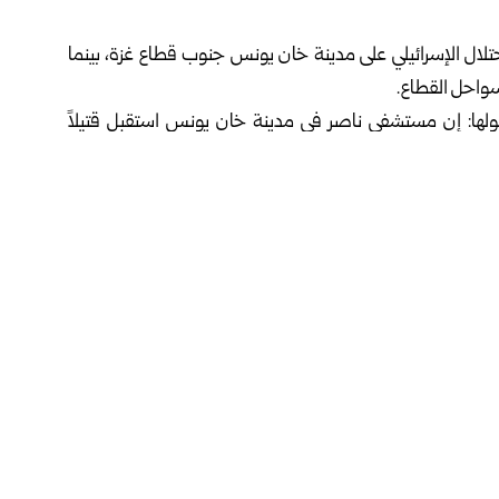
لال الإسرائيلي على مدينة خان يونس جنوب قطاع غزة، بينما
سواحل القطاع.
قولها: إن مستشفى ناصر في مدينة خان يونس استقبل قتيلاً
 مجموعة من الفلسطينيين في منطقة المواصي غرب المدينة.
م قبالة سواحل بلدة الزوايدة، وسط القطاع، وأفادت مصادر
 البلدة، قبل أن تعتقلهم وتنقلهم إلى جهة غير معلومة.
ي شمال القدس ‏المحتلة في وقت سابق اليوم، فيما اعتقلت
دن وبلدات الضفة الغربية.‏
فيسبوك