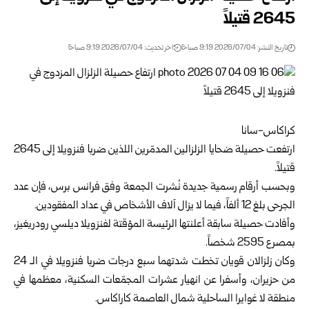
2645 قتيلاً
تاريخ النشر: 2026/07/04 9:19 صباحًا
اخر تحديث: 2026/07/04 9:19 صباحًا
كراكاس-سانا
ارتفعت حصيلة ضحايا الزلزالين المدمّرين اللذين ضربا فنزويلا إلى 2645
قتيلاً.
وبحسب أرقام رسمية جديدة نُشرت الجمعة وفق فرانس برس، فإن عدد
الجرحى بلغ 12 ألفاً، فيما لا يزال آلاف الأشخاص في عداد المفقودين.
وأفادت حصيلة سابقة أعلنتها الرئيسة المؤقتة لفنزويلا ديلسي رودريغيز،
بمصرع 2595 شخصاً.
وكان زلزالان قويان تخطت شدتهما سبع درجات ضربا فنزويلا في الـ 24
من حزيران، وأسفرا عن انهيار عشرات المجمّعات السكنية، معظمها في
منطقة لا غوايرا الساحلية شمال العاصمة كاراكاس.