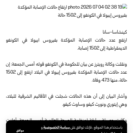
كينشاسا-سانا
ارتفع عدد حالات الإصابة المؤكدة بفيروس ايبولا في الكونغو
الديمقراطية إلى 1502 إصابة.
ونقلت وكالة رويترز عن بيان للحكومة في الكونغو قوله أمس الجمعة: إن
عدد حالات الإصابة المؤكدة بفيروس إيبولا في البلاد ارتفع إلى 1502
حالة، منها 473 وفاة.
وأشار البيان إلى أن هذه الحالات سُجلت في الأقاليم الشرقية للبلاد،
وهي إيتوري ونورث كيفو وساوث كيفو.
وكانت حصيلة سابقة لمنظمة الصحة ‌العالمية أمس الجمعة، أعلنت
سياسة الخصوصية
باستخدام هذا الموقع ، فإنك توافق على
و
وفاة ما لا يقل عن ‌452 شخصاً بسبب الإصابة بفيروس “إيبولا” في
موافق