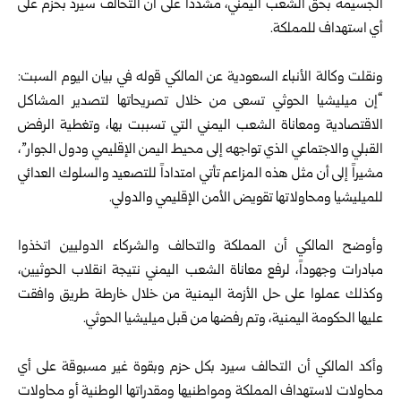
الجسيمة بحق الشعب اليمني، مشدداً على أن التحالف سيرد بحزم على
أي استهداف للمملكة.
ونقلت وكالة الأنباء السعودية عن المالكي قوله في بيان اليوم السبت:
“إن ميليشيا الحوثي تسعى من خلال تصريحاتها لتصدير المشاكل
الاقتصادية ومعاناة الشعب اليمني التي تسببت بها، وتغطية الرفض
القبلي والاجتماعي الذي تواجهه إلى محيط اليمن الإقليمي ودول الجوار”،
مشيراً إلى أن مثل هذه المزاعم تأتي امتداداً للتصعيد والسلوك العدائي
للميليشيا ومحاولاتها تقويض الأمن الإقليمي والدولي.
وأوضح المالكي أن المملكة والتحالف والشركاء الدوليين اتخذوا
مبادرات وجهوداً، لرفع معاناة الشعب اليمني نتيجة انقلاب الحوثيين،
وكذلك عملوا على حل الأزمة اليمنية من خلال خارطة طريق وافقت
عليها الحكومة اليمنية، وتم رفضها من قبل ميليشيا الحوثي.
وأكد المالكي أن التحالف سيرد بكل حزم وبقوة غير مسبوقة على أي
محاولات لاستهداف المملكة ومواطنيها ومقدراتها الوطنية أو محاولات