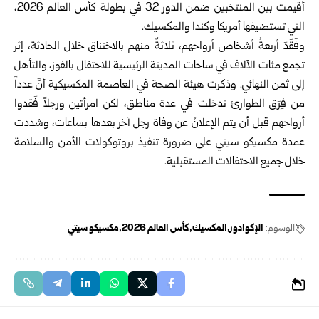
أقيمت بين المنتخبين ضمن الدور 32 في بطولة كأس العالم 2026،
التي تستضيفها أمريكا وكندا والمكسيك.
وفَقَدَ أربعةُ أشخاص أرواحهم، ثلاثةٌ منهم بالاختناق خلال الحادثة، إثر
تجمع مئات الآلاف في ساحات المدينة الرئيسية للاحتفال بالفوز، والتأهل
إلى ثمن النهائي. وذكرت هيئة الصحة في العاصمة المكسيكية أنَّ عدداً
من فِرَق الطوارئ تدخلت في عدة مناطق، لكن امرأتين ورجلاً فَقدوا
أرواحهم قبل أن يتم الإعلانُ عن وفاة رجل آخر بعدها بساعات، وشددت
عمدة مكسيكو سيتي على ضرورة تنفيذ بروتوكولات الأمن والسلامة
خلال جميع الاحتفالات المستقبلية.
الوسوم:
الإكوادور
المكسيك
كأس العالم 2026
مكسيكو سيتي