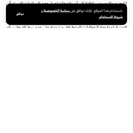
للتجنيد والتحريض، لافتة إلى أن بلادها تواصل دعم المبادرات التي تمكّن
سياسة الخصوصية
باستخدام هذا الموقع ، فإنك توافق على
و
الشباب وتعزز التعليم وتنمي الحوار والتفاهم.
موافق
شروط الاستخدام
.
وأشارت المندوبة القطرية إلى أهمية تعزيز قيم التسامح واحترام الرموز
الدينية لمواجهة الخطابات المتطرفة، مشددة على عدم ربط الإرهاب بأي
دين أو جنسية أو حضارة أو جماعة عرقية، وضرورة التصدي للتهديدات
الإرهابية القائمة على التعصب والعنصرية وكراهية الأجانب
و”الإسلاموفوبيا”.
واستعرضت الشراكة الاستراتيجية لبلادها مع مكتب الأمم المتحدة
لمكافحة الإرهاب، مبينة أن قطر تتصدر قائمة الجهات المانحة للمكتب
بمساهمات تجاوزت 141 مليون دولار، إلى جانب استضافة الدوحة لـ
“المركز الدولي للرؤى السلوكية لمكافحة الإرهاب” منذ عام 2020،
ومؤكدة دعم دور المكتب في بناء القدرات والمساعدة التقنية ومكافحة
سفر الإرهابيين وحماية الأهداف المعرضة للخطر.
وعلى الصعيد الوطني، أوضحت أن بلادها واصلت تعزيز إطارها
التشريعي والمؤسسي، بما في ذلك تدابير منع وقمع تمويل الإرهاب،
وتجريم الأعمال الإرهابية وفقاً للالتزامات الدولية، إلى جانب اعتماد
استراتيجية وطنية شاملة تتمحور حول الوقاية والحماية والملاحقة