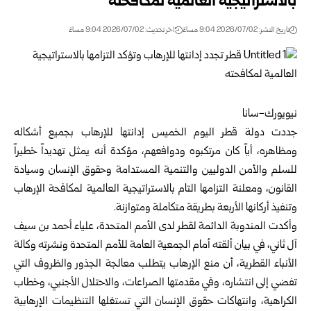
بالاستراتيجية العالمية لمكافحته
تاريخ النشر: 2026/07/02 9:04 مساءً
اخر تحديث: 2026/07/02 9:04 مساءً
نيويورك-سانا
جددت
دولة قطر
اليوم الخميس إدانتها للإرهاب بجميع أشكاله
ومظاهره، أياً كان مرتكبوه ودوافعهم، مؤكدة أنه يمثل تهديداً خطيراً
للسلم والأمن الدوليين والتنمية المستدامة وحقوق الإنسان وسيادة
القانون، ومعلنة التزامها التام بالاستراتيجية العالمية لمكافحة الإرهاب
وتنفيذ أركانها الأربعة بطريقة متكاملة ومتوازنة.
وأكدت المندوبة الدائمة لقطر لدى الأمم المتحدة،
علياء أحمد بن سيف
آل ثاني
، في بيان ألقته أمام الجمعية العامة للأمم المتحدة ونشرته وكالة
الأنباء القطرية، أن منع الإرهاب يتطلب معالجة الجذور والظروف التي
تفضي إلى انتشاره، وفي مقدمتها الصراعات، والاحتلال الأجنبي، وخطاب
الكراهية، وانتهاكات حقوق الإنسان التي تستغلها التنظيمات الإرهابية