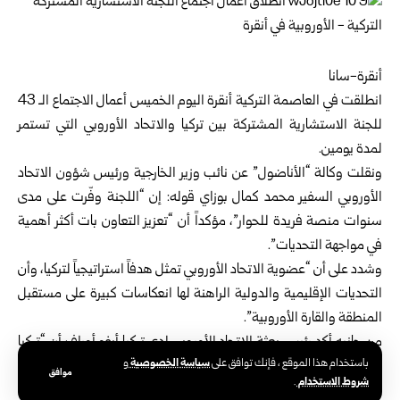
أنقرة-سانا
انطلقت في العاصمة التركية أنقرة اليوم الخميس أعمال الاجتماع الـ 43
للجنة الاستشارية المشتركة بين تركيا والاتحاد الأوروبي التي تستمر
لمدة يومين.
ونقلت وكالة “الأناضول” عن نائب وزير الخارجية ورئيس شؤون الاتحاد
الأوروبي السفير محمد كمال بوزاي قوله: إن “اللجنة وفّرت على مدى
سنوات منصة فريدة للحوار”، مؤكداً أن “تعزيز التعاون بات أكثر أهمية
في مواجهة التحديات”.
وشدد على أن “عضوية الاتحاد الأوروبي تمثل هدفاً استراتيجياً لتركيا، وأن
التحديات الإقليمية والدولية الراهنة لها انعكاسات كبيرة على مستقبل
المنطقة والقارة الأوروبية”.
من جانبه أكد رئيس بعثة الاتحاد الأوروبي لدى تركيا أيفو أوراف أن “تركيا
سياسة الخصوصية
باستخدام هذا الموقع ، فإنك توافق على
و
شريك رئيسي ومرشح لعضوية الاتحاد الأوروبي وفاعل إقليمي مهم”.
موافق
شروط الاستخدام
.
وأشار إلى “تحسن ملحوظ في العلاقات بين الجانبين خلال السنوات