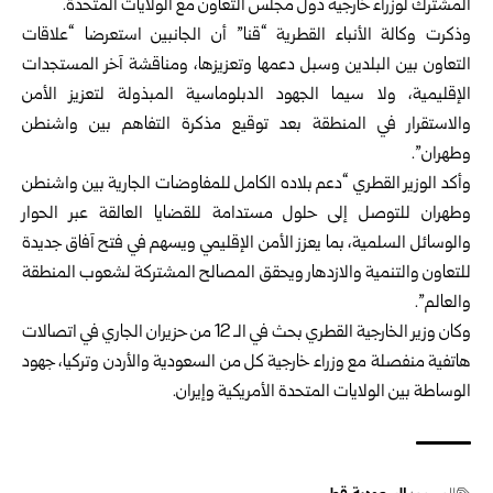
المشترك لوزراء خارجية دول مجلس التعاون مع
الولايات المتحدة
.
وذكرت وكالة الأنباء القطرية “قنا” أن الجانبين استعرضا “علاقات
التعاون بين البلدين وسبل دعمها وتعزيزها، ومناقشة آخر المستجدات
الإقليمية، ولا سيما الجهود الدبلوماسية المبذولة لتعزيز الأمن
والاستقرار في المنطقة بعد توقيع مذكرة التفاهم بين واشنطن
وطهران”.
وأكد الوزير القطري “دعم بلاده الكامل للمفاوضات الجارية بين واشنطن
وطهران للتوصل إلى حلول مستدامة للقضايا العالقة عبر الحوار
والوسائل السلمية، بما يعزز الأمن الإقليمي ويسهم في فتح آفاق جديدة
للتعاون والتنمية والازدهار ويحقق المصالح المشتركة لشعوب المنطقة
والعالم”.
وكان وزير الخارجية القطري بحث في الـ 12 من حزيران الجاري في اتصالات
هاتفية منفصلة مع وزراء خارجية كل من السعودية والأردن وتركيا، جهود
الوساطة بين الولايات المتحدة الأمريكية وإيران.