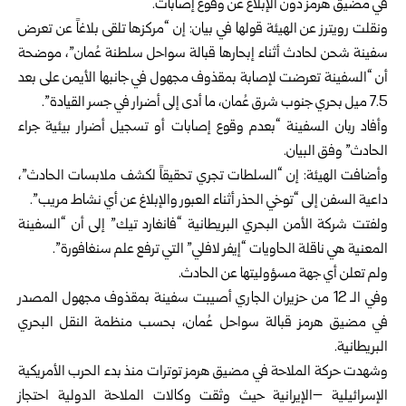
في
مضيق هرمز
دون الإبلاغ عن وقوع إصابات.
ونقلت رويترز عن الهيئة قولها في بيان: إن “مركزها تلقى بلاغاً عن تعرض
سفينة شحن لحادث أثناء إبحارها قبالة سواحل سلطنة عُمان”، موضحة
أن “السفينة تعرضت لإصابة بمقذوف مجهول في جانبها الأيمن على بعد
7.5 ميل بحري جنوب شرق عُمان، ما أدى إلى أضرار في جسر القيادة”.
وأفاد ربان السفينة “بعدم وقوع إصابات أو تسجيل أضرار بيئية جراء
الحادث” وفق البيان.
وأضافت الهيئة: إن “السلطات تجري تحقيقاً لكشف ملابسات الحادث”،
داعية السفن إلى “توخي الحذر أثناء العبور والإبلاغ عن أي نشاط مريب”.
ولفتت شركة الأمن البحري البريطانية “فانغارد تيك” إلى أن “السفينة
المعنية هي ناقلة الحاويات “إيفر لافلي” التي ترفع علم سنغافورة”.
ولم تعلن أي جهة مسؤوليتها عن الحادث.
وفي الـ 12 من حزيران الجاري أصيبت سفينة بمقذوف مجهول المصدر
في مضيق هرمز قبالة سواحل عُمان، بحسب منظمة النقل البحري
البريطانية.
وشهدت حركة الملاحة في مضيق هرمز توترات منذ بدء الحرب الأمريكية
الإسرائيلية –الإيرانية حيث وثقت وكالات الملاحة الدولية احتجاز