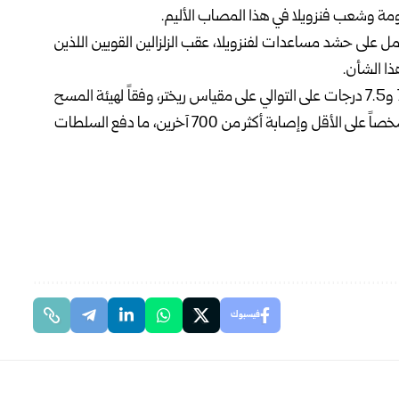
ومة وشعب فنزويلا في هذا المصاب الأليم.
ل على حشد مساعدات لفنزويلا، عقب الزلزالين القويين اللذين
هذا الشأن.
وضرب زلزالان قويان فنزويلا أمس الأربعاء، بلغت قوتهما 7.2 و7.5 درجات على التوالي على ‏مقياس ريختر، وفقاً لهيئة المسح
الجيولوجي الأمريكية، أسفرا في حصيلة أولية عن مقتل 32 شخصاً على الأقل وإصابة أكثر من 700 آخرين، ما دفع السلطات
فيسبوك