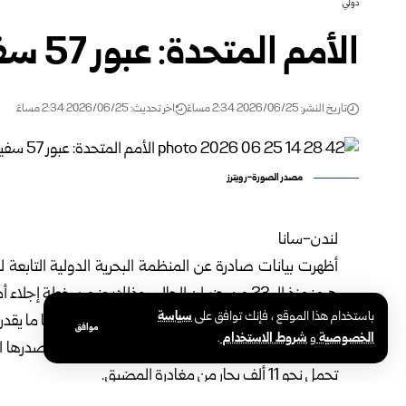
دولي
الأمم المتحدة: عبور 57 سفينة من مضيق هرمز
تاريخ النشر: 2026/06/25 2:34 مساءً
اخر تحديث: 2026/06/25 2:34 مساءً
مصدر الصورة-رويترز
لندن-سانا
أظهرت بيانات صادرة عن المنظمة البحرية الدولية التابعة للأمم ال
هرمز
منذ الـ 23 من حزيران الحالي، وذلك ضمن خطة إجلاء أطلقتها الأمم المتحدة هذا الأسبوع.
باستخدام هذا الموقع ، فإنك توافق على
سياسة
وذكرت وكالة رويترز أن السفن العابرة تحمل على متنها ما يقدر بنحو 1100
موافق
الخصوصية
و
شروط الاستخدام
.
ولفتت الوكالة إلى أن هذه الأرقام هي الأولى التي تصدرها
تحمل نحو 11 ألف بحار من مغادرة المضيق.
ووفقا لبيانات المنظمة فقد عبرت 12 سفينة المضيق اليوم، و32 سفينة أمس الأربعاء، و13 سفينة في الـ 23 من حزيران.