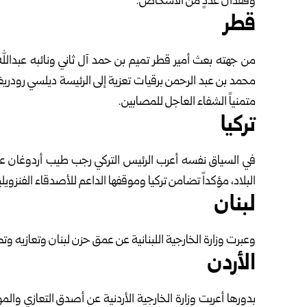
وفقدان عددٍ من الأشخاص.
قطر
من جهته بعث أمير قطر تميم بن حمد آل ثاني ونائبه عبدالل
محمد بن عبد الرحمن برقيات تعزية إلى الرئيسة ديلسي رودريغيز ر
متمنياً الشفاء العاجل للمصابين.
تركيا
في السياق نفسه أعرب الرئيس التركي رجب طيب أردوغان عن ت
البلاد، مؤكداً تضامن تركيا وموقفها الداعم للأصدقاء الفنزويل
لبنان
وعبرت وزارة الخارجية اللبنانية عن عمق حزن لبنان وتعازيه و
الأردن
بدورها أعربت وزارة الخارجية الأردنية عن أصدق التعازي وال