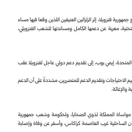
هورية فنزويلا، إثر الزلزالين العنيفين اللذين وقعا فيها مساء
تحتية، معربة عن دعمها الكامل ومساندتها للشعب الفنزويلي،
 المتحدة، إيمي بوب، إلى تقديم دعم دولي عاجل لفنزويلا عقب
م الاحتياجات وتقديم الدعم للمتضررين، مشددةً على أن الدعم
ة والإغاثة.
 مواساة المملكة لذوي الضحايا، ولحكومة وشعب جمهورية
 المدن الساحلية غرب العاصمة كراكاس، وأسفر عن وفاة وإصابة