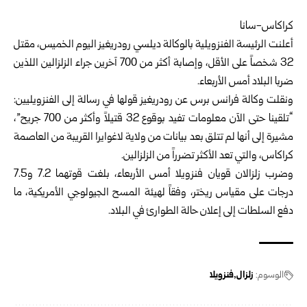
كراكاس-سانا‏
أعلنت الرئيسة الفنزويلية بالوكالة ديلسي رودريغيز اليوم الخميس، مقتل
32 شخصاً على ‏الأقل، وإصابة أكثر من 700 آخرين جراء الزلزالين اللذين
ضربا البلاد أمس الأربعاء.‏
ونقلت وكالة فرانس برس عن رودريغيز قولها في رسالة إلى الفنزويليين:
“تلقينا حتى الآن ‏معلومات تفيد بوقوع 32 قتيلاً وأكثر من 700 جريح”،
مشيرة إلى أنها لم تتلق بعد بيانات ‏من ولاية لاغوايرا القريبة من العاصمة
كراكاس، والتي تعد الأكثر تضرراً من الزلزالين.‏
وضرب زلزالان قويان فنزويلا أمس الأربعاء، بلغت قوتهما 7.2 و7.5
درجات على ‏مقياس ريختر، وفقاً لهيئة المسح الجيولوجي الأمريكية، ما
دفع السلطات إلى إعلان حالة ‏الطوارئ في البلاد.‏
الوسوم:
زلزال
فنزويلا‏‏