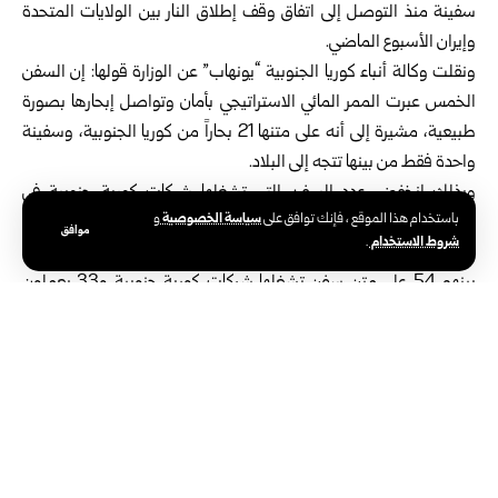
سفينة منذ التوصل إلى اتفاق وقف إطلاق النار بين ‏الولايات المتحدة
وإيران الأسبوع الماضي.‏
ونقلت وكالة أنباء كوريا الجنوبية “يونهاب” عن الوزارة قولها: إن السفن
الخمس عبرت ‏الممر المائي الاستراتيجي بأمان وتواصل إبحارها بصورة
طبيعية، مشيرة إلى أنه على ‏متنها 21 بحاراً من كوريا الجنوبية، وسفينة
واحدة فقط من بينها تتجه إلى البلاد.‏
وبذلك انخفض عدد السفن التي تشغلها شركات كورية جنوبية في
سياسة الخصوصية
باستخدام هذا الموقع ، فإنك توافق على
و
منطقة المضيق إلى ‌‏13 سفينة.‏
موافق
شروط الاستخدام
.
وأشارت الوزارة إلى أن 87 بحاراً كورياً جنوبياً ما زالوا في منطقة المضيق،
بينهم 54 على ‏متن سفن تشغلها شركات كورية جنوبية و33 يعملون
على متن سفن ترفع أعلاماً أجنبية.‏
وكان الرئيس الأمريكي دونالد ترامب أعلن في الخامس عشر من الشهر
الجاري أن ‏مضيق هرمز بات مفتوحاً أمام الملاحة، وذلك عقب الإعلان عن
التوصل إلى اتفاق ‏لوقف إطلاق النار بين واشنطن وطهران.‏