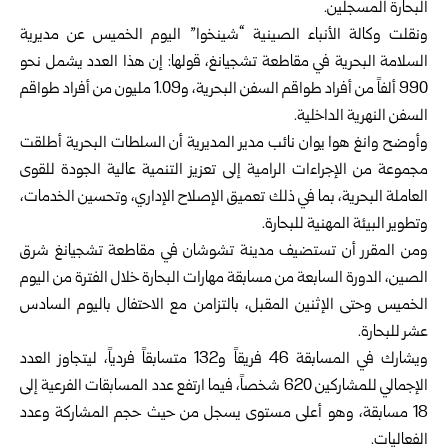
البحارة المسجلين.‏
ونقلت وكالة الأنباء الصينية “شينخوا” اليوم الخميس عن مديرية
السلامة البحرية في ‏مقاطعة تشجيانغ، قولها: إن هذا العدد يشمل نحو
990 ألفاً من أفراد طواقم السفن ‏البحرية، و1.09 مليون من أفراد طواقم
السفن النهرية الداخلية.‏
وأوضح وانغ هوا يوان نائب مدير المديرية أن السلطات البحرية أطلقت
مجموعة من ‏الإجراءات الرامية إلى تعزيز التنمية عالية الجودة للقوى
العاملة البحرية، بما في ذلك ‏تعميق الإصلاح الإداري، وتحسين الخدمات،
وتطوير البيئة المهنية للبحارة.‏
ومن المقرر أن تستضيف مدينة تشوشان في مقاطعة تشجيانغ شرق
الصين، الدورة ‏السابعة من مسابقة مهارات البحارة خلال الفترة من اليوم
الخميس وحتى الإثنين المقبل، ‏بالتزامن مع الاحتفال باليوم السادس
عشر للبحارة.‏
ويشارك في المسابقة 46 فريقاً و132 متسابقاً فردياً، ليتجاوز العدد
الإجمالي للمشاركين ‌‏620 شخصاً، فيما ارتفع عدد المسابقات الفرعية إلى
18 مسابقة، وهو أعلى مستوى ‏يسجل من حيث حجم المشاركة وعدد
الفعاليات.‏