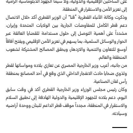
على الساحتين الإقليمية والدولية، ولا سيما الجهود الدبلوماسية الرامية
إلى تعزيز الأمن والاستقرار في المنطقة.
وذكرت وكالة الأنباء القطرية “قنا” أن الوزير القطري أكد خلال الاتصال
دعم قطر الكامل للمفاوضات الجارية بين الولايات المتحدة وإيران،
مشدداً على أهمية التوصل إلى حلول مستدامة للقضايا العالقة عبر
الحوار والوسائل السلمية، بما يسهم في تعزيز الأمن الإقليمي ويفتح آفاقاً
أوسع للتعاون والتنمية والازدهار، ويحقق المصالح المشتركة لشعوب
المنطقة والعالم.
من جانبه، أعرب وزير الخارجية المصري عن تعازي بلاده ومواساتها لقطر
ولذوي ضحايا حادث الانفجار الداخلي الذي وقع في أحد المصانع بمنطقة
رأس لفان الصناعية.
وكان رئيس مجلس الوزراء وزير الخارجية القطري أكد في وقت سابق
اليوم، دعم بلاده للجهود الإقليمية والدولية الهادفة إلى تحقيق السلام
والاستقرار في المنطقة، مجدداً موقف قطر الداعم للبنان ووحدة أراضيه
وسيادته.