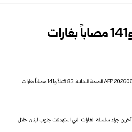
الصحة اللبنانية: 83 قتيلاً و141 مصاباً بغارات
علنت وزارة الصحة اللبنانية مقتل 83 شخصاً وإصابة 141 آخرين جراء سلسلة الغارات التي استهدفت جنوب لبنان خلال