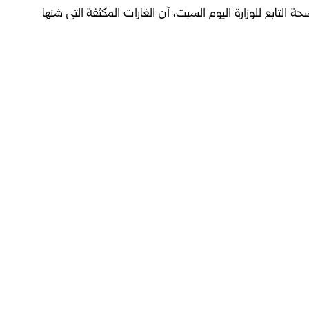
 التابع للوزارة اليوم السبت، أن الغارات المكثفة التي شنها
الجيش الإسرائيلي يوم أمس الجمعة، أسفرت عن هذه الحصيلة النهائية، ما يرفع إجمالي عدد الضحايا منذ الـ 2 من آذار حتى الـ
م، جراء سلسلة غارات إسرائيلية مكثفة استهدفت بلدات عدة في
ة بين الولايات المتحدة وإيران حيز التنفيذ، والتي تنص على
 في ذلك لبنان.
فيسبوك