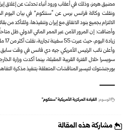
مضيق هرمز، وذلك في أعقاب ورود أنباء تحدثت عن إغلاق إيرا
ونقلت وكالة فرانس برس عن “سنتكوم” في بيان اليوم الس
الالتزام بجميع بنود الاتفاق مع إيران وتنفيذها، وللتأكد ‏من بقا
وأضافت: إن المرور الآمن عبر الممر المائي الدولي ظل متا
زيادة اليوم، حيث عبرت 55 سفينة تجارية، نقلت ‏أكثر من 17 مليون برميل من النفط.‏
وأعلن نائب الرئيس الأمريكي جيه دي فانس في وقت سابق من
سويسرا خلال الفترة القريبة المقبلة، بينما أكدت ‏وزارة الخ
‏بورجنشتوك لتيسير المناقشات المتعلقة بتنفيذ مذكرة التفاهم 
الوسوم:
القيادة المركزية الأمريكية "سنتكوم"
مشاركة هذه المقالة