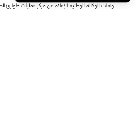
ونقلت الوكالة الوطنية للإعلام عن مركز عمليات طوارئ الصحة
20 من حزيران إلى 4057 قتيلاً و12121 مصاباً.
وقتل 19 شخصاً، بينهم جندي، في وقت سابق من اليو
جنوب لبنان، وسط دمار طال منازل ومباني سكنية.
وتواصل إسرائيل اعتداءاتها رغم دخول مذكرة التفاهم الموقع
وقف فوري ودائم للعمليات العسكرية على جميع الجبهات، بما
الوسوم:
اعتداءات الاحتلال الإسرائيلي
لبنان
وزارة الصحة اللبنانية
مشاركة هذه المقالة