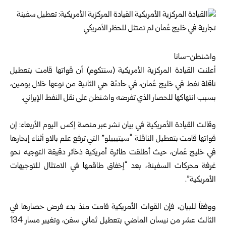
واشنطن-سانا
أعلنت القيادة المركزية الأمريكية (سنتكوم) أن قواتها قامت بتعطيل
ناقلة نفط في خليج عُمان، في حادثة هي الثانية من نوعها خلال يومين،
بسبب انتهاكها للحصار الذي تفرضه واشنطن على نقل النفط الإيراني.
وقالت القيادة الأمريكية في بيان نشر عبر منصة إكس اليوم الأربعاء: إن
قواتها قامت بتعطيل الناقلة “سيتيبيلو” التي ترفع علم بالاو أثناء إبحارها
في خليج عُمان، حيث أطلقت طائرة أمريكية ذخائر دقيقة التوجيه نحو
غرفة محركات السفينة، بعد “إخفاق طاقمها في الامتثال للتوجيهات
الأمريكية”.
ووفقاً للبيان، فإن القوات الأمريكية قامت منذ بدء فرض حصارها في
الثالث عشر من نيسان الماضي بتعطيل ثماني سفن، وتغيير مسار 134