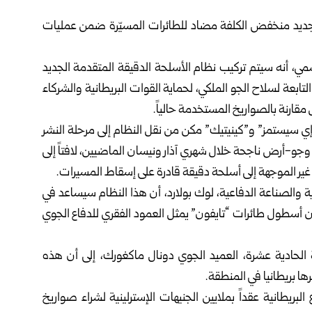
خ جديد منخفض الكلفة مضاد ‏للطائرات المسيّرة ضمن عمليات
ي، أنه سيتم تركيب نظام ‌‏الأسلحة الدقيقة المتقدمة الجديد
 ‌‏المقاتلة التابعة لسلاح الجو الملكي، لحماية القوات البريطانية والشركاء
مقارنة بالصواريخ المستخدمة حالياً.‏
إي سيستمز” و”كينيتيك” ‌‏مكن من نقل النظام إلى مرحلة النشر
 وجو-أرض ناجحة خلال شهري آذار ونيسان الماضيين، لافتاً إلى
يخ غير الموجهة إلى أسلحة دقيقة ‌‏قادرة على إسقاط المسيرات.‏
ية والصناعة الدفاعية، ‌‏لوك بولارد، أن هذا النظام سيساعد في
ى أن أسطول طائرات “تايفون” يمثل العمود الفقري للدفاع الجوي
الحادية عشرة، العميد الجوي ‌‏دونال ماكغورك، إلى أن هذه
ا بريطانيا في المنطقة.‏
لبريطانية عقداً بملايين ‌‏الجنيهات الإسترلينية لشراء صواريخ