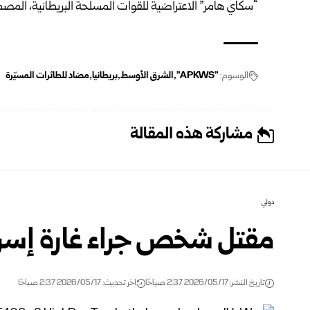
“سكاي هامر” الاعتراضية للقوات المسلحة ‌‏البريطانية، المص
الوسوم:
"‏APKWS‏"
الشرق الأوسط
بريطانيا
مضاد ‏للطائرات المسيّرة
مشاركة هذه المقالة
دولي
مقتل شخص جراء غارة إسرائ
تاريخ النشر: 2026/05/17 2:37 صباحًا
اخر تحديث: 2026/05/17 2:37 صباحًا