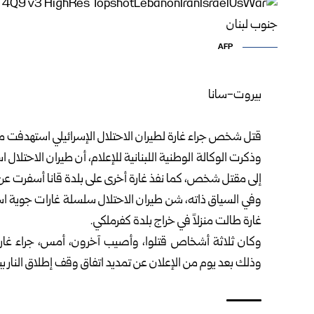
AFP
بيروت-سانا‏
‏ ‏
قتل شخص جراء غارة لطيران الاحتلال الإسرائيلي استهدفت 
وذكرت الوكالة الوطنية اللبنانية للإعلام، أن طيران الاحتلا
إلى مقتل شخص، كما نفذ غارة أخرى على بلدة ‏قانا أسفرت عن و
وفي السياق ذاته، شن طيران الاحتلال سلسلة غارات جوية ا
غارة طالت منزلاً في خراج بلدة كفرملكي.‏
وكان ثلاثة أشخاص قتلوا، وأصيب آخرون، أمس، جراء غارا
وذلك بعد يوم من الإعلان عن تمديد اتفاق وقف إطلاق ‏النار بين إسرائيل ول