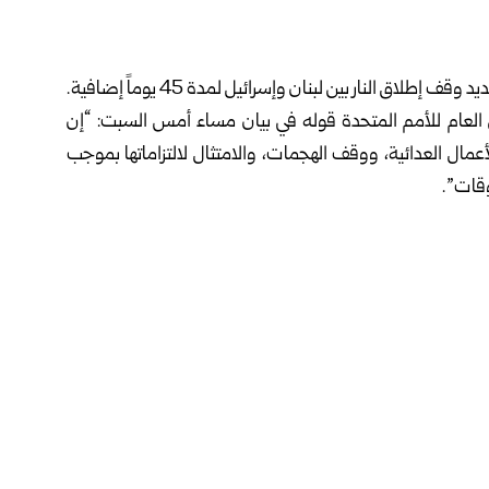
ق النار بين ‏لبنان وإسرائيل لمدة 45 يوماً إضافية.‏
 العام للأمم المتحدة قوله في بيان ‏مساء أمس السبت: “إن
عمال العدائية، ووقف الهجمات، والامتثال لالتزاماتها بموجب
قات”.‏
، لتعزيز التطبيق الكامل ‏لقرار مجلس الأمن رقم 1701.‏
وكانت وزارة الخارجية الأمريكية أعلنت يوم الجمعة الماضي تمديد وقف إطلاق النار ‏بين لبنان وإسرائيل لمدة 45 يوماً
الجانبين في مقر الخارجية الأمريكية، بعد جولتي محادثات يومي
لي
لبنان