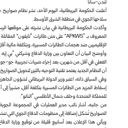
لندن-سانا‏
أعلنت الحكومة البريطانية، اليوم الأحد، نشر نظام صواري
سلاحها الجوي في منطقة الشرق الأوسط.‏
وأكدت الحكومة البريطانية في بيان نشرته على موقعها الرسم
المعروف بـ “‏APKWS‏” على متن طائرات “تايفون”
الإقليميين ضد ‌‏هجمات الطائرات المسيرة، وبتكلفة مالية أقل 
وأوضح البيان أن التعاون بين وزارة الدفاع وشركتي “بي إيه 
الفعلي في أقل من شهرين، بعد إجراء ضربات ‌‏تجريبية جو-جو
أن ‌‏النظام الجديد يعتمد تقنية التوجيه بالليزر لتحويل الصوار
وفي السياق ذاته، اعتبر وزير الدولة البريطاني لشؤون الجاهز
إسقاط المزيد من الطائرات المسيرة بتكلفة أقل، ‌‏مشيراً إل
للمملكة ‌‏المتحدة وحلف شمال الأطلسي “الناتو”.‏
من جانبه، أشار نائب مدير العمليات في المجموعة الجوية 
الصواريخ تُشكل إضافة إلى منظومات الدفاع الجوي التي ‌‏تنشره
ويأتي هذا الإعلان بعد أسابيع قليلة من توقيع وزارة الدفاع ا