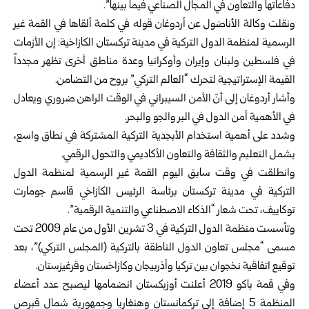
دفاعاتها والتعاون في المجال الصناعي فيما بينها”.
ونقلت وكالة الأناضول عن أردوغان قوله في كلمة ألقاها في القمة غير
الرسمية لمنظمة الدول التركية في مدينة تركستان الكازاخية: إن الأزمات
في فلسطين ولبنان وإيران وأوكرانيا وعدة مناطق أخرى تظهر مجدداً
القيمة الإستراتيجية لتحرك “العالم التركي” بروح من التضامن.
وأشار أردوغان إلى أنّ الأمن السيبراني في الوقت الراهن ضروري ويعادل
في الأهمية أمن الدول في البر والجو والبحر.
وشدد على أهمية استخدام الأبجدية التركية المشتركة في نطاق واسع،
يشمل التعليم والثقافة والتعاون الأكاديمي والتحول الرقمي.
وانطلقت في وقت سابق اليوم القمة غير الرسمية لمنظمة الدول
التركية في مدينة تركستان برئاسة الرئيس الكازاخي قاسم جومارت
توكاييف، تحت شعار “الذكاء الاصطناعي والتنمية الرقمية”.
وتأسست منظمة الدول التركية في 3 تشرين الأول من عام 2009 تحت
مسمى “مجلس تعاون الدول الناطقة بالتركية (المجلس التركي)”، بعد
توقيع اتفاقية نخجوان بين تركيا وأذربيجان وكازاخستان وقرغيزستان.
وفي قمة باكو 2019 أعلنت أوزبكستان انضمامها ليصبح عدد أعضاء
المنظمة 5 إضافة إلى تركمانستان وهنغاريا وجمهورية شمال قبرص