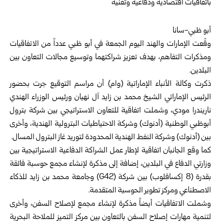
أبو ظبي-سانا‏
وقّعت الإمارات والهند اليوم الجمعة في أبو ظبي عدداً من الاتفاقيات
‌‏ومذكرات التفاهم، بهدف تعزيز شراكتهما وتوسيع مجالات التعاون بين
‏البلدين.‏
ذكرت وكالة الأنباء الإماراتية (وام) أن مراسم التوقيع جرت بحضور
‏الرئيس الإماراتي الشيخ محمد بن زايد آل نهيان ورئيس الوزراء الهندي
‏ناريندرا مودي، وشملت اتفاقية للتعاون الاستراتيجي بين شركة بترول
‏أبوظبي الوطنية (أدنوك) وشركة الاحتياطيات البترولية الهندية، وأخرى
بين ‌‏(أدنوك) وشركة النفط الهندية المحدودة لتوريد غاز البترول المسال.‏
كما وقع الجانبان اتفاقية لإطار عمل الشراكة الدفاعية الاستراتيجية بين
‏وزارتي الدفاع في البلدين، إضافة إلى مذكرة لإنشاء مجمع حوسبة فائقة
‏بقدرة (8 إكسافلوب) بين شركة (‏G42‌‏) وجامعة محمد بن زايد للذكاء
‏الاصطناعي ومركز تطوير الحوسبة المتقدمة. ‏
وشملت الاتفاقيات أيضاً مذكرة لإنشاء مجمع لإصلاح السفن، وأخرى
لتنمية ‏مهارات إصلاح السفن بالتعاون بين مركز التميز للملاحة البحرية