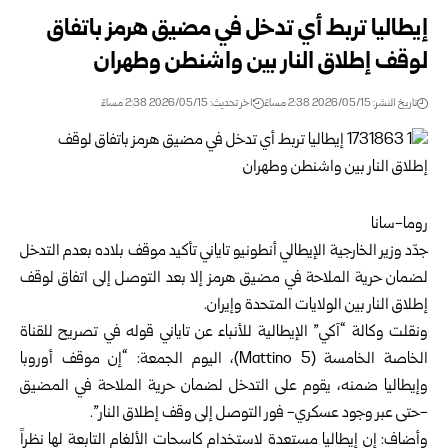
إيطاليا تربط أي تدخل في مضيق هرمز باتفاق
لوقف إطلاق النار بين واشنطن وطهران
تاريخ النشر: 2026/05/15 2:38 مساءً
اخر تحديث: 2026/05/15 2:38 مساءً
روما-سانا
جدّد وزير الخارجية الإيطالي أنطونيو تاياني تأكيد موقف بلاده بعدم التدخل
لضمان حرية الملاحة في
مضيق هرمز
إلا بعد التوصل إلى اتفاق لوقف
إطلاق النار بين الولايات المتحدة وإيران.
ونقلت وكالة “آكي” الإيطالية للأنباء عن تاياني قوله في تصريح للقناة
الخاصة الخامسة (Mattino 5)، اليوم الجمعة: “إن موقف أوروبا
وإيطاليا ضمنه، يقوم على التدخل لضمان حرية الملاحة في المضيق
-حتى عبر وجود عسكري- فور التوصل إلى وقف إطلاق النار”.
وأضاف: إن إيطاليا مستعدة لاستخدام كاسحات الألغام التابعة لها نظراً