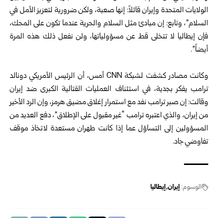
‏الولايات المتحدة وإيران قائلاً: إنها صعبة، ولكن ضرورية لتعزيز الأمل في
‏السلام”، وتابع: إن مبادئ مثل السلام والحرية عندما تكون على المحك،
فإن ‏إيطاليا لا تتخلى قط عن مسؤولياتها، ولن نفعل ذلك هذه المرة
أيضاً”.‏
‏ ‏
وكانت مصادر كشفت لشبكة ‏CNN أمس، أن الرئيس الأمريكي دونالد
‏ترامب يفكر بجدية، في استئناف العمليات القتالية الكبرى ضد إيران
وقالت‏: إن صبر ترامب نفد مع استمرار إغلاق مضيق هرمز، وإن الرد الأخير
‏من إيران، والذي اعتبره ترامب “غير مقبول على الإطلاق”، دفع العديد من
‏المسؤولين إلى التساؤل عما إذا كانت طهران مستعدة لاتخاذ موقف
تفاوضي ‏جاد.‏
الوسوم:
إيران
إيطاليا