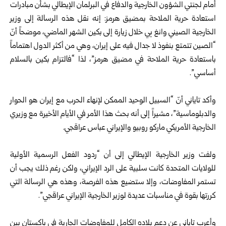
‏أمام لجنتي الشؤون الخارجية والدفاع في البرلمان الإيطالي بشأن مبادرات
‏استعادة حرية الملاحة بمضيق هرمز: إنه نقل هذه الرسالة إلى وزير
‏الخارجية الصيني وانغ يي خلال زيارة إلى بكين الشهر الماضي، موضحاً ‏أنّ
“الصين تتمتع بنفوذ لا جدال فيه على إيران، وهي من أكثر الدول اهتماماً
‏باستعادة حرية الملاحة في مضيق هرمز”، لذا “فالتزام بكين بالسلام
‏أساسي”.‏
‏ ‏
وأكد تاياني أنّ “السبيل الوحيد الممكن لإنهاء الحرب مع إيران هو الحوار
‏والدبلوماسية”، مشيراً إلى أنه بحث هذا الأمر في الأيام الأخيرة مع وزيري
‏الخارجية الأمريكي ماركو روبيو والإيراني عباس عراقجي.‏
‏ ‏
ولفت وزير الخارجية الإيطالي إلى أن “ردود الفعل الرسمية الأولية
‏للولايات المتحدة كانت سلبية على الرد الإيراني، ولكن رغم ذلك يجب أن
‏تستمر المفاوضات، وإلا ستضيع هذه الفرصة، وهذه هي الرسالة التي
‏كررتها بقوة في مناسبات عديدة لوزير الخارجية الإيراني عراقجي”.‏
‏ ‏
وأعرب تاياني عن دعم بلاده الكامل للمفاوضات الجارية في باكستان بين