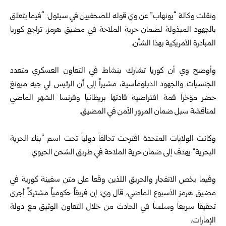
‏ ‏
ونقلت وكالة “يونهاب” عن وي قوله للصحفيين في سيئول: “فيما يتعلق
‏بالجهود المبذولة لضمان حرية الملاحة في مضيق هرمز، تراجع كوريا
‏المبادرة الأمريكية بهذا الشأن.
‏ ‏
وأوضح وي أن كوريا تشارك بنشاط في التعاون العسكري متعدد
الجنسيات ‏والجهود الدبلوماسية، مشيراً إلى أن الرئيس لي جيه ميونغ
حضر مؤخراً قمة ‏افتراضية قادتها بريطانيا وفرنسا الشهر الماضي
لمناقشة سبل ضمان ‏المرور الآمن في المضيق.‏
‏ ‏
وكانت الولايات المتحدة اقترحت تحالفاً دولياً تحت اسم “بناء الحرية
‏البحرية” يهدف إلى ضمان حرية الملاحة في طريق الشحن الحيوي.‏
‏ ‏
وفيما يخص الانفجار والحريق اللذين وقعا على متن سفينة كورية في
مضيق ‏هرمز الأسبوع الماضي، قال وي: إن فريقاً حكومياً مشتركاً أجرى
تحقيقاً ‏سريعاً وسلساً في الحادث من خلال التعاون الوثيق مع دولة
الإمارات.‏