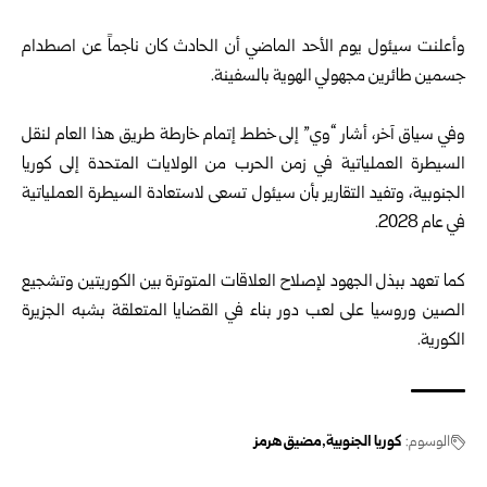
‏ ‏
وأعلنت سيئول يوم الأحد الماضي أن الحادث كان ناجماً عن اصطدام
‏جسمين طائرين مجهولي الهوية بالسفينة.‏
‏ ‏
وفي سياق آخر، أشار “وي” إلى خطط إتمام خارطة طريق هذا العام لنقل
‏السيطرة العملياتية في زمن الحرب من الولايات المتحدة إلى كوريا
الجنوبية، ‏وتفيد التقارير بأن سيئول تسعى لاستعادة السيطرة العملياتية
في عام 2028.‏
‏ ‏
كما تعهد ببذل الجهود لإصلاح العلاقات المتوترة بين الكوريتين وتشجيع
‏الصين وروسيا على لعب دور بناء في القضايا المتعلقة بشبه الجزيرة
‏الكورية.‏
الوسوم:
كوريا الجنوبية
مضيق هرمز