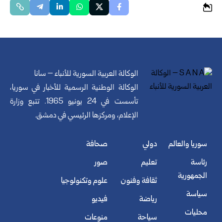
الوكالة العربية السورية للأنباء – سانا
الوكالة الوطنية الرسمية للأخبار في سوريا،
تأسست في 24 يونيو 1965. تتبع وزارة
الإعلام، ومركزها الرئيسي في دمشق.
سوريا والعالم
دولي
صحافة
رئاسة
تعليم
صور
الجمهورية
ثقافة وفنون
علوم وتكنولوجيا
سياسة
رياضة
فيديو
محليات
سياحة
منوعات