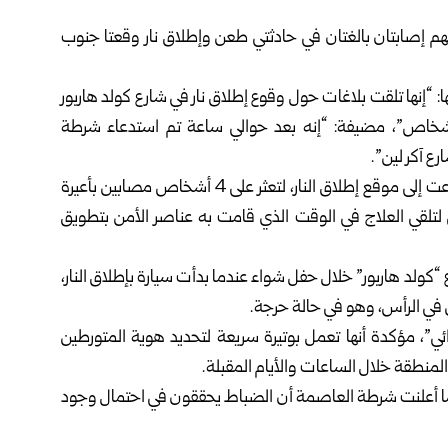
انية اليوم الأحد إصابة 5 أشخاص، بينهم إصابتان بالغتان في حادثتي طعن وإطلاق نار وقعتا جنوب
: “إنها تلقت بلاغات حول وقوع إطلاق نار في شارع كولد هاربور
بمنطقة بريكستون جنوب لندن، نجم عنه إصابة 4 أشخاص”، مضيفة: “إنه بعد حوالي ساعة تم استدعاء شرطة
وأوضحت الشرطة أن “فرق الإسعاف ومكافحة الجريمة هرعت إلى موقع إطلاق النار، لتعثر على 4 أشخاص مصابين بأعيرة
لتلقي العلاج في الوقت الذي قامت به عناصر الأمن بتطويق
كولد هاربور” خلال حفل شواء عندما بدأت سيارة بإطلاق النار،
”، مؤكدة أنها تعمل بوتيرة سريعة لتحديد هوية المتورطين
 المنطقة خلال الساعات والأيام المقبلة.
ما أعلنت شرطة العاصمة أن الضباط يحققون في احتمال وجود