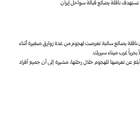
، أن ناقلة بضائع سائبة تعرضت لهجوم من عدة زوارق صغيرة أثناء
أبلغ عن تعرضها للهجوم خلال رحلتها، مشيرة إلى أن جميع أفراد
دث.
يد من التفاصيل حول هوية الجهات المنفذة للهجوم أو طبيعة
مرات البحرية في المنطقة، حيث أعلنت هيئة عمليات التجارة
لغت عن اقتراب زورق صغير برفقة سفينة صيد منها قبالة سواحل