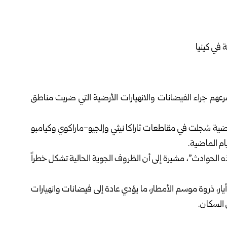
يوم الأحد، أن 18 شخصاً لقوا مصرعهم جراء الفيضانات والانهيارات الأرضية التي ضربت مناطق
أرضية سُجلت في مقاطعات ثاراكا نيثي وإلجيو-ماراكوي وكيامبو
م الماضية.
قوا حتفهم نتيجة هذه الحوادث”، مشيرة إلى أن الظروف الجوية الحالية تشكل خطراً
أيار، ذروة موسم الأمطار، ما يؤدي عادة إلى فيضانات وانهيارات
 السكان.