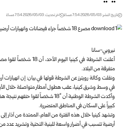
تاريخ النشر: 2026/05/03 7:54 مساءً
اخر تحديث: 2026/05/03 7:54 مساءً
نيروبي-سانا
أعلنت الشرطة في كينيا ال
متفرقة من البلاد.
ونقلت وكالة رويترز عن الشرطة قولها في بيان: إن انهيارات 
في وسط وشرق كينيا، عقب هطول أمطار متواصلة خلال الأيا
وأكدت الشرطة الوطنية أن “18 شخصاً ل
كبيراً على السكان في المناطق المتضررة.
وتشهد كينيا خلال هذه الفترة من العام، الممتدة من آذار إلى 
أرضية تتسبب في أضرار واسعة للبنية التحتية وتشريد عدد من