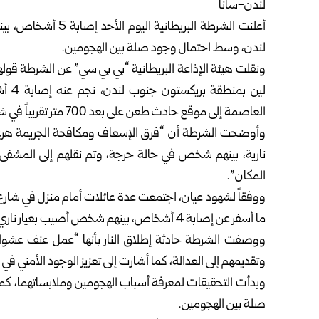
لندن-سانا
أعلنت الشرطة البريط
لندن، وسط احتمال وجود صلة بين الهجومين.
ونقلت هيئة الإذاعة البريطانية “بي بي سي” عن الشرطة قولها
لين 
العاصمة إلى موقع حادث طعن على بعد 700 متر تقريباً في شارع آكر لين”.
نارية، بينهم شخص في حالة حرجة، وتم نقلهم إلى المشفى 
المكان”.
ووفقاً لشهود عيان، اجتمعت عدة عائلات أمام منزل في شارع “
ما أسفر عن إصابة 4 أشخاص، بينهم شخص أصيب بعيار ناري في الرأس، وهو في حالة حرجة.
ووصفت الشرطة حادثة إطلاق النار بأنها “عمل عنف عشوائي
وتقديمهم إلى العدالة، كما أشارت إلى تعزيز الوجود الأمني في
وبدأت التحقيقات لمعرفة أسباب الهجومين وملابساتهما، ك
صلة بين الهجومين.