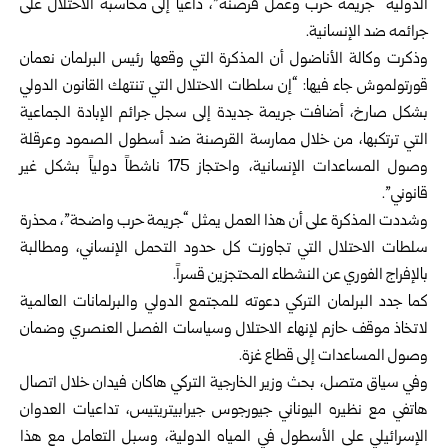
الدولية “جريمة حرب وعمل قرصنة”، داعياً إلى محاسبة الاحتلال على
جرائمه ضد الإنسانية.
وذكرت وكالة الأناضول أن المذكرة التي وقعها رئيس البرلمان نعمان
قورتولموش جاء فيها: “إن سلطات الاحتلال التي تنتهك القانون الدولي
بشكل صارخ، أضافت جريمة جديدة إلى سجل جرائم الإبادة الجماعية
التي ترتكبها، من خلال ممارسة القرصنة ضد أسطول الصمود وعرقلة
وصول المساعدات الإنسانية، واحتجاز 175 ناشطاً دولياً بشكل غير
قانوني”.
وشددت المذكرة على أن هذا العمل يمثل “جريمة حرب واضحة”، محذرة
سلطات الاحتلال التي تجاوزت كل حدود التحمل الإنساني، ومطالبة
بالإفراج الفوري عن النشطاء المحتجزين قسراً.
كما جدد البرلمان التركي دعوته للمجتمع الدولي والبرلمانات العالمية
لاتخاذ موقف حازم لإنهاء الاحتلال وسياسات الفصل العنصري وضمان
وصول المساعدات إلى قطاع غزة.
وفي سياق متصل، بحث وزير الخارجية التركي هاكان فيدان خلال اتصال
هاتفي مع نظيره اليوناني جيورجوس جيرابيتريتيس، تداعيات العدوان
الإسرائيلي على الأسطول في المياه الدولية، وسبل التعامل مع هذا