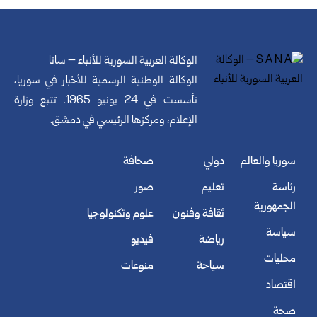
الوكالة العربية السورية للأنباء – سانا
الوكالة الوطنية الرسمية للأخبار في سوريا،
تأسست في 24 يونيو 1965. تتبع وزارة
الإعلام، ومركزها الرئيسي في دمشق.
سوريا والعالم
دولي
صحافة
رئاسة
تعليم
صور
الجمهورية
ثقافة وفنون
علوم وتكنولوجيا
سياسة
رياضة
فيديو
محليات
سياحة
منوعات
اقتصاد
صحة