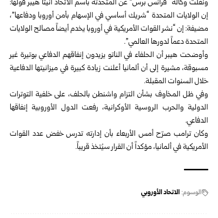
ونقلت وكالة “فرانس برس” عن المتحدثة باسم الاتحاد أنيتا هيبر قولها:
إن الولايات المتحدة “شريك أساسي في الإسهام بأمن أوروبا ودفاعها”،
مضيفة: إن “نشر القوات الأمريكية في أوروبا يخدم أيضاً مصالح الولايات
المتحدة دعماً لدورها العالمي”.
وأوضحت هيبر أن الحلفاء في الناتو يزيدون إنفاقهم الدفاعي بوتيرة غير
مسبوقة، مشيرة إلى أن ألمانيا أعلنت زيادة كبيرة في ميزانيتها الدفاعية
خلال السنوات المقبلة.
وفي ظل المخاوف بشأن التزام واشنطن بالحلف، على خلفية التوترات
الدولية والحرب الروسية الأوكرانية، رفعت الدول الأوروبية إنفاقها
الدفاعي.
وكان ترامب صرّح أمس الأربعاء بأن إدارته تدرس خفض عدد القوات
الأمريكية في ألمانيا، مؤكداً أن القرار سيُتخذ قريباً.
الوسوم:
الاتحاد الأوروبي