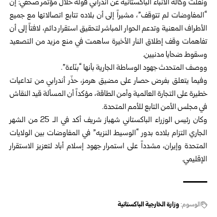
ونقلت وكالة الأنباء الباكستانية عن أندرابي قوله خلال مؤتمر صحفي: إن
“المفاوضات لم تتوقف”، مشيراً إلى أن بلاده تتابع اتصالاتها مع جميع
الأطراف المعنية وتدعم الحوار المباشر لتحقيق استقرار دائم، لافتاً إلى أن
تفاهمات وقف إطلاق النار الأخيرة ساهمت في منع مزيد من التصعيد
وسقوط ضحايا مدنيين.
ووصف المتحدث جهود الوساطة الجارية بأنها “بنّاءة”.
وفيما يتعلق بفرض حصار على مضيق هرمز، حذّر أندرابي من تداعيات
خطيرة على التجارة العالمية وأمن الطاقة، مؤكداً أن المسألة قيد النقاش
في مجلس الأمن التابع للأمم المتحدة.
وكان رئيس الوزراء الباكستاني شهباز شريف أكد في الـ 25 من الشهر
الجاري التزام بلاده بدور “الوسيط النزيه” في المفاوضات بين الولايات
المتحدة وإيران، مشدداً على استمرار جهود إسلام أباد لتعزيز الاستقرار
الإقليمي.
الوسوم:
وزارة الخارجية الباكستانية