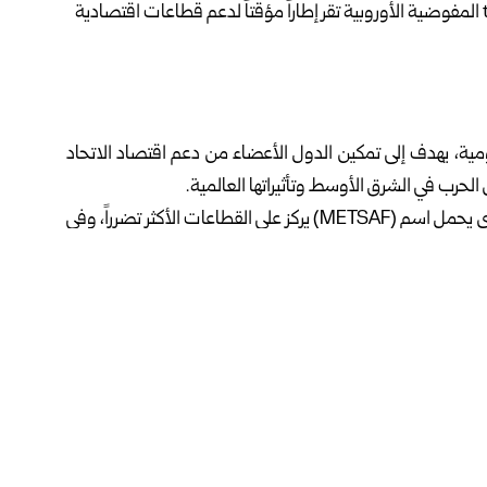
ومية، يهدف إلى تمكين الدول الأعضاء من دعم اقتصاد الاتحاد
الحرب في الشرق الأوسط وتأثيراتها العالمية.
وذكرت وسائل إعلام نقلاً عن المفوضية أن الإطار الجديد الذي يحمل اسم (METSAF) يركز على القطاعات الأكثر تضرراً، وفي
فة الاستهلاك للطاقة، مشيرة إلى أن هذا الإطار سيبقى ساري
تخاذ إجراءات فورية لحماية الشركات المعرضة للخطر، من خلال
إلى 70 بالمئة من التكاليف الإضافية الناتجة عن ارتفاع أسعار الوقود والأسمدة، فضلاً عن
اعتماد نهج مبسط لتقديم مساعدات مالية صغيرة تصل إلى 50 ألف يورو لكل مستفيد في قطاعات الزراعة والثروة
 مرونة أكبر لمواجهة ارتفاع أسعار الكهرباء، عبر زيادة كثافة