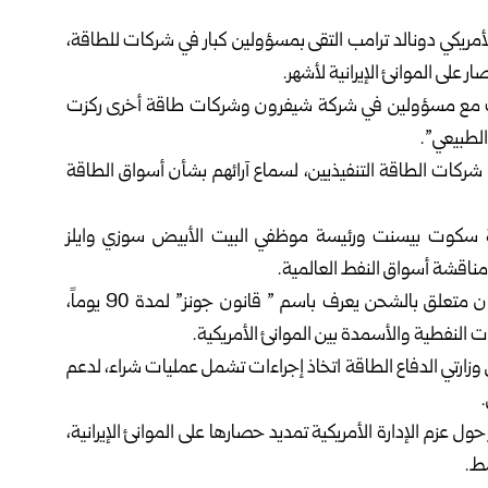
الأمريكي دونالد ترامب التقى بمسؤولين كبار في شركات للطاقة،
على الموانئ الإيرانية لأشهر.
ات مع مسؤولين في شركة شيفرون وشركات طاقة أخرى ركزت
الطبيعي”.
ركات الطاقة التنفيذيين، لسماع آرائهم بشأن أسواق الطاقة
نة سكوت بيسنت ورئيسة موظفي البيت الأبيض سوزي وايلز
اقشة أسواق النفط العالمية.
وكانت إدارة ترامب مددت الأسبوع الماضي إعفاء من قانون متعلق بالشحن يعرف باسم ” قانون جونز” لمدة 90 يوماً،
ت النفطية والأسمدة بين الموانئ الأمريكية.
ل وزارتي الدفاع الطاقة اتخاذ إجراءات تشمل عمليات شراء، لدعم
ول عزم الإدارة الأمريكية تمديد حصارها على الموانئ الإيرانية،
سط.