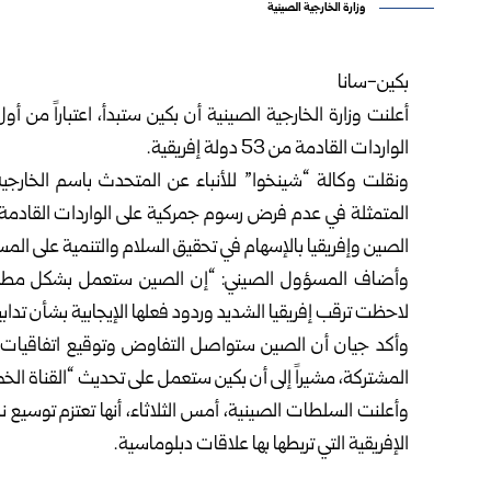
وزارة الخارجية الصينية
بكين-سانا
أعلنت
وزارة الخارجية الصينية
الواردات القادمة من 53 دولة إفريقية.
ونقلت وكالة “شينخوا” للأنباء عن المتحدث باسم الخارجية 
الصين وإفريقيا بالإسهام في تحقيق السلام والتنمية على المس
وأضاف المسؤول الصيني: “إن الصين ستعمل بشكل مطرد على
لاحظت ترقب إفريقيا الشديد وردود فعلها الإيجابية بشأن تدابي
وأكد جيان أن الصين ستواصل التفاوض وتوقيع اتفاقيات ش
المشتركة، مشيراً إلى أن بكين ستعمل على تحديث “القناة الخض
وأعلنت السلطات الصينية، أمس الثلاثاء، أنها تعتزم توسيع
الإفريقية التي تربطها بها علاقات دبلوماسية.