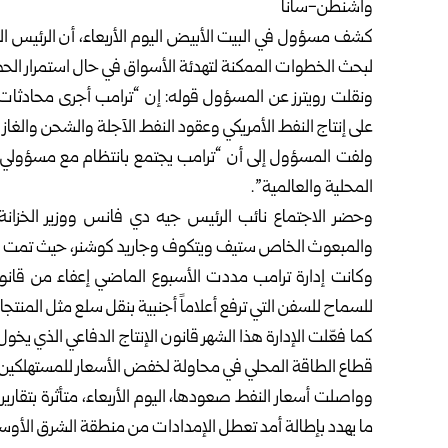
واشنطن-سانا
كشف مسؤول في
البيت الأبيض
اليوم الأربعاء، أن الرئيس 
لبحث الخطوات الممكنة لتهدئة الأسواق في حال استمرار الحصار 
ونقلت رويترز عن المسؤول قوله: إن “ترامب أجرى محادث
على إنتاج النفط الأمريكي وعقود النفط الآجلة والشحن والغاز 
ولفت المسؤول إلى أن “ترامب يجتمع بانتظام مع مسؤولي ش
المحلية والعالمية”.
وحضر الاجتماع نائب الرئيس جيه دي فانس ووزير الخزا
والمبعوث الخاص ستيف ويتكوف وجاريد كوشنر، حيث تمت من
للسماح للسفن التي ترفع أعلاماً أجنبية بنقل سلع مثل المنتجا
كما فعّلت الإدارة هذا الشهر قانون الإنتاج الدفاعي الذي يخو
قطاع الطاقة المحلي في محاولة لخفض الأسعار للمستهلكين.
وواصلت أسعار النفط صعودها، اليوم الأربعاء، متأثرة بتقارير ح
ما يهدد بإطالة أمد تعطل الإمدادات من منطقة الشرق الأو