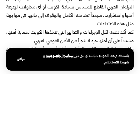
البرلمان العربي القاطع للمساس بسيادة الكويت أو أي محاولات لزعزعة
أمنها واستقرارها، مجدداً تضامنه الكامل والوقوف إلى جانبها في مواجهة
مثل هذه الاعتداءات.
كما أكد دعمه لكل الإجراءات والتدابير التي تتخذها الكويت لحماية أمنها،
مشدداً على أن أمنها جزء لا يتجزأ من الأمن القومي العربي.
وكانت وزارة الدفاع الكويتية أعلنت أول أمس، أن طائرتين مسيّرتين
سياسة الخصوصية
باستخدام هذا الموقع ، فإنك توافق على
و
مفخختين قادمتين من العراق استهدفتا موقعين حدوديين شمالي البلاد،
موافق
شروط الاستخدام
.
من دون تسجيل إصابات بشرية.
الوسوم:
البرلمان العربي
العراق
الكويت
طائرات مسيّرة