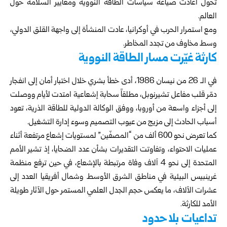
تحول أعادت صياغة سياسات الطاقة النووية ومعايير السلامة حول
العالم.
ومع استمرار الحرب في أوكرانيا، عادت المنشأة إلى واجهة القلق الدولي،
وسط مخاوف من تجدد المخاطر.
كارثة غيّرت مسار الطاقة النووية
في الـ 26 من نيسان 1986، أدى خطأ بشري خلال اختبار أمان إلى انفجار
دمّر قلب مفاعل تشيرنوبل، مطلقاً سحابة إشعاعية امتدت لأيام ووصلت
إلى أجزاء واسعة من أوروبا، ووفق الوكالة الدولية للطاقة الذرية، تعود
أسباب الحادث إلى مزيج من عيوب التصميم وسوء إدارة التشغيل.
كما تعرض نحو 600 ألف من “المصفّين” لمستويات إشعاع مرتفعة أثناء
عمليات الاحتواء، وتفاوتت التقديرات بشأن عدد الضحايا، إذ تشير الأمم
المتحدة إلى نحو 4 آلاف وفاة مرتبطة بالإشعاع، في حين ترفع منظمة
غرينبيس البيئية في مناطق الشرق الأوسط وشمال أفريقيا العدد إلى
عشرات الآلاف، ما يعكس حجم الجدل العلمي المستمر حول الآثار طويلة
الأمد للكارثة.
تداعيات بلا حدود