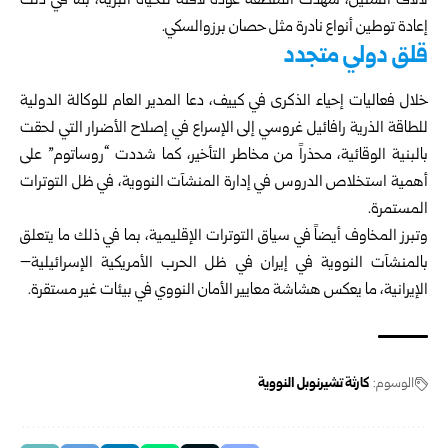
لآلاف السنين، شهدت المنطقة عودة لافتة للحياة البرية، بما في ذلك
إعادة توطين أنواع نادرة مثل حصان برزوالسكي.
قلق دولي متجدد
خلال فعاليات إحياء الذكرى في كييف، دعا المدير العام للوكالة الدولية
للطاقة الذرية رافائيل غروسي إلى الإسراع في إصلاح الأضرار التي لحقت
بالبنية الوقائية، محذراً من مخاطر التأخير، كما شددت “روساتوم” على
أهمية استخلاص الدروس في إدارة المنشآت النووية، في ظل التوترات
المستمرة.
وتبرز المخاوف أيضاً في سياق التوترات الإقليمية، بما في ذلك ما يتعلق
بالمنشآت النووية في إيران في ظل الحرب الأمريكية الإسرائيلية–
الإيرانية، ما يعكس هشاشة معايير الأمان النووي في بيئات غير مستقرة.
الوسوم:
كارثة تشيرنوبل النووية