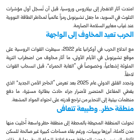
امتدت آثار الانفجار إلى بيلاروس وروسيا، قبل أن تُسجّل أول مؤشرات
التلوث في السويد، ما جعل تشيرنوبل رمزاً عالمياً لمخاطر الطاقة النووية
عند غياب معايير السلامة الصارمة.
الحرب تعيد المخاوف إلى الواجهة
مع اندلاع الحرب في أوكرانيا عام 2022، سيطرت القوات الروسية على
موقع تشيرنوبل في الأيام الأولى، ما أثار مخاوف من اضطراب التربة
الملوثة إشعاعياً، وخصوصاً في “الغابة الحمراء”، قبل انسحاب القوات
لاحقاً.
وتجدد القلق الدولي عام 2025 بعد تعرض “الحاجز الآمن الجديد” الذي
يغطي المفاعل المتضرر لأضرار جراء حادث بطائرة مسيّرة، ما دفع
منظمات بيئية إلى التحذير من تراجع قدرته على احتواء المواد المشعة.
منطقة حظر.. وطبيعة تتعافى
تحولت المنطقة المحيطة بالمحطة إلى منطقة حظر واسعة أُخليت منها
مدن كاملة، أبرزها بريبيات، ورغم بقاء مساحات كبيرة غير صالحة للسكن