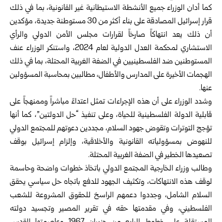
كما أدان الوزراء جميع الأنشطة الاستيطانية غير القانونية، بما في ذلك
قرار إسرائيل المصادقة على بناء أكثر من 30 مستوطنة جديدة، مؤكدين
أن ذلك يعد انتهاكاً صارخاً لقرارات مجلس الأمن الدولي والرأي
الاستشاري لمحكمة العدل الدولية لعام 2024، واستنكر الوزراء عنف
المستوطنين ضد الفلسطينيين في الضفة الغربية المحتلة، بما في ذلك
الهجمات الأخيرة على المدارس والأطفال، مطالبين بمحاسبة المسؤولين
عنها.
وشدد الوزراء على أن هذه الإجراءات تمثل اعتداءً مباشراً وممنهجاً على
قابلية الدولة الفلسطينية للحياة، وعلى تنفيذ “حل الدولتين”، كما أنها
تؤجج التوترات وتقوض جهود السلام، مجددين دعوتهم للمجتمع الدولي
للنهوض بمسؤولياته القانونية والأخلاقية، وإلزام إسرائيل بوقف
تصعيدها الخطير في الضفة الغربية المحتلة.
وطالب وزراء الخارجية المجتمع الدولي باتخاذ خطوات واضحة وحاسمة
لوقف هذه الانتهاكات، وتكثيف الجهود للدفع باتجاه حل سياسي يحقق
السلام الشامل، وجددوا دعمهم الراسخ للحقوق المشروعة للشعب
الفلسطيني، وفي مقدمتها حقه في تقرير المصير وتجسيد دولته