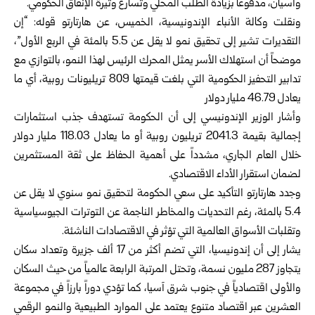
وآسيان، مدفوعاً بزيادة الطلب المحلي وتسارع وتيرة الإنفاق الحكومي.
ونقلت وكالة الأنباء الإندونيسية، الخميس، عن هارتارتو قوله: “إن
التقديرات تشير إلى تحقيق نمو لا يقل عن 5.5 بالمئة في الربع الأول”،
موضحاً أن استهلاك الأسر يمثل المحرك الرئيس لهذا النمو، بالتوازي مع
تدابير التحفيز الحكومية التي بلغت قيمتها 809 تريليونات روبية، أي ما
يعادل 46.79 مليار دولار
وأشار الوزير الإندونيسي إلى أن الحكومة تستهدف جذب استثمارات
إجمالية بقيمة 2041.3 تريليون روبية أو ما يعادل 118.03 مليار دولار
خلال العام الجاري، مشدداً على أهمية الحفاظ على ثقة المستثمرين
لضمان استقرار الأداء الاقتصادي.
وجدد هارتارتو التأكيد على سعي الحكومة لتحقيق نمو سنوي لا يقل عن
5.4 بالمئة، رغم التحديات والمخاطر الناجمة عن التوترات الجيوسياسية
وتقلبات الأسواق العالمية التي تؤثر في الاقتصادات الناشئة.
يشار إلى أن إندونيسيا، التي تضم أكثر من 17 ألف جزيرة وتعداد سكان
يتجاوز 287 مليون نسمة، وتحتل المرتبة الرابعة عالمياً من حيث السكان
والأولى اقتصادياً في جنوب شرق آسيا، كما تؤدي دوراً بارزاً في مجموعة
العشرين عبر اقتصاد متنوع يعتمد على الموارد الطبيعية والنمو الرقمي