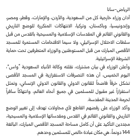
الرياض-سانا
أدان وزراء خارجية كل من السعودية، والأردن، والإمارات، وقطر، ومصر،
وإندونيسيا، وباكستان، وتركيا، الانتهاكات المتكررة للوضع التاريخي
والقانوني القائم في المقدسات الإسلامية والمسيحية بالقدس من قبل
سلطات الاحتلال الإسرائيلي، ولا سيما الاقتحامات المستمرة للمسجد
الأقصى المبارك من قبل المستوطنين والوزراء المتطرفين تحت حماية
الشرطة الإسرائيلية.
وأعلن الوزراء في بيان مشترك، نقلته وكالة الأنباء السعودية “واس”،
اليوم الخميس، أن هذه التصرفات الاستفزازية في المسجد الأقصى
تشكل خرقاً فاضحاً للقانون الدولي والقانون الدولي الإنساني، وتمثل
استفزازاً غير مقبول للمسلمين في جميع أنحاء العالم، وانتهاكاً سافراً
لحرمة المدينة المقدسة.
وأكد الوزراء على رفضهم القاطع لأي محاولات تهدف إلى تغيير الوضع
التاريخي والقانوني القائم في القدس ومقدساتها الإسلامية والمسيحية،
مجددين التأكيد على أن كامل مساحة المسجد الأقصى المبارك، البالغة
144 دونماً، هي مكان عبادة خالص للمسلمين وحدهم.