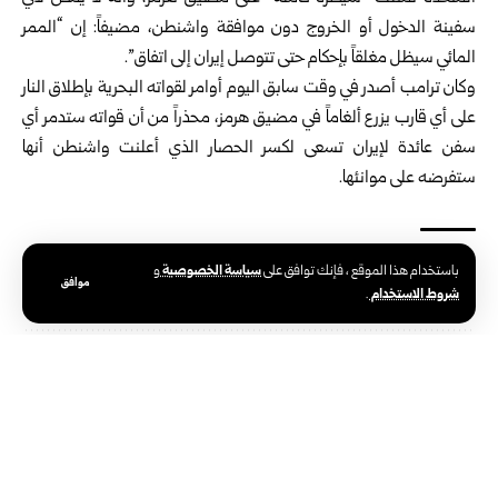
سفينة الدخول أو الخروج دون موافقة واشنطن، مضيفاً: إن “الممر
المائي سيظل مغلقاً بإحكام ⁠حتى تتوصل إيران إلى ⁠اتفاق”.
وكان ترامب أصدر في وقت سابق اليوم أوامر لقواته البحرية بإطلاق النار
على أي قارب يزرع ألغاماً في مضيق هرمز، محذراً من أن قواته ستدمر أي
سفن عائدة لإيران تسعى لكسر الحصار الذي أعلنت واشنطن أنها
ستفرضه على موانئها.
سياسة الخصوصية
باستخدام هذا الموقع ، فإنك توافق على
و
الوسوم:
الرئيس الأمريكي
‌دونالد ترامب
مضيق هرمز
موافق
شروط الاستخدام
.