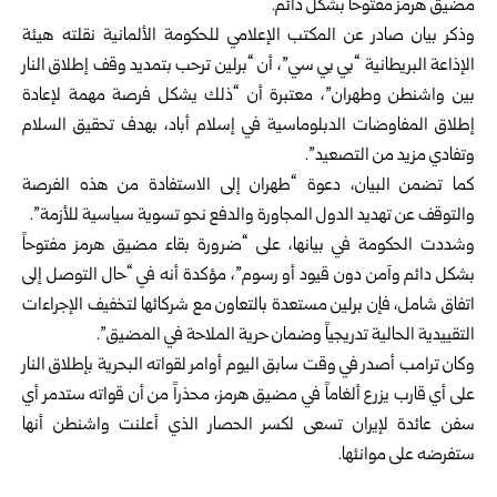
مضيق هرمز مفتوحاً بشكل دائم.
وذكر بيان صادر عن
المكتب الإعلامي للحكومة الألمانية
نقلته هيئة
الإذاعة البريطانية “بي بي سي”، أن “برلين ترحب بتمديد وقف إطلاق النار
بين واشنطن وطهران”، معتبرة أن “ذلك يشكل فرصة مهمة لإعادة
إطلاق المفاوضات الدبلوماسية في إسلام أباد، بهدف تحقيق السلام
وتفادي مزيد من التصعيد”.
كما تضمن البيان، دعوة “طهران إلى الاستفادة من هذه الفرصة
والتوقف عن تهديد الدول المجاورة والدفع نحو تسوية سياسية للأزمة”.
وشددت الحكومة في بيانها، على “ضرورة بقاء مضيق هرمز مفتوحاً
بشكل دائم وآمن دون قيود أو رسوم”، مؤكدة أنه في “حال التوصل إلى
اتفاق شامل، فإن برلين مستعدة بالتعاون مع شركائها لتخفيف الإجراءات
التقييدية الحالية تدريجياً وضمان حرية الملاحة في المضيق”.
وكان ترامب أصدر في وقت سابق اليوم أوامر لقواته البحرية بإطلاق النار
على أي قارب يزرع ألغاماً في مضيق هرمز، محذراً من أن قواته ستدمر أي
سفن عائدة لإيران تسعى لكسر الحصار الذي أعلنت واشنطن أنها
ستفرضه على موانئها.