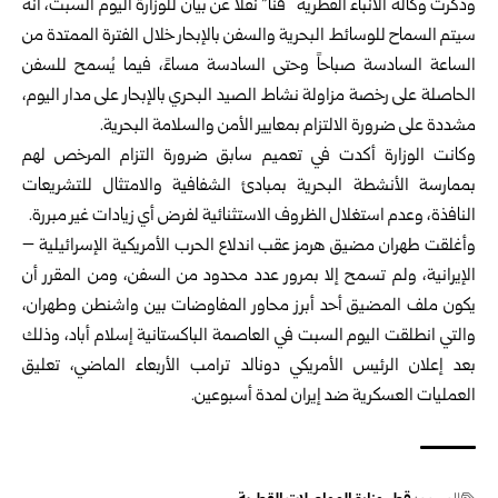
وذكرت وكالة الأنباء القطرية “قنا” نقلاً عن بيان للوزارة اليوم السبت، أنه
سيتم السماح للوسائط البحرية والسفن بالإبحار خلال الفترة الممتدة من
الساعة السادسة صباحاً وحتى السادسة مساءً، فيما يُسمح للسفن
الحاصلة على رخصة مزاولة نشاط الصيد البحري بالإبحار على مدار اليوم،
مشددة على ضرورة الالتزام بمعايير الأمن والسلامة البحرية.
وكانت الوزارة أكدت في تعميم سابق ضرورة التزام المرخص لهم
بممارسة الأنشطة البحرية بمبادئ الشفافية والامتثال للتشريعات
النافذة، وعدم استغلال الظروف الاستثنائية لفرض أي زيادات غير مبررة.
وأغلقت طهران مضيق هرمز عقب اندلاع الحرب الأمريكية الإسرائيلية –
الإيرانية، ولم تسمح إلا بمرور عدد محدود من السفن، ومن المقرر أن
يكون ملف المضيق أحد أبرز محاور المفاوضات بين واشنطن وطهران،
والتي انطلقت اليوم السبت في العاصمة الباكستانية إسلام أباد، وذلك
بعد إعلان الرئيس الأمريكي دونالد ترامب الأربعاء الماضي، تعليق
العمليات العسكرية ضد إيران لمدة أسبوعين.