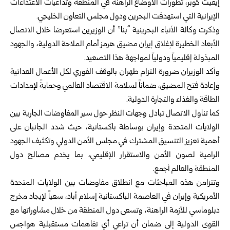
إيفيت كوبر، تطورات الأوضاع الراهنة في المنطقة وتداعيات الاعتداءات
الإيرانية التي استهدفت البحرين ودول مجلس التعاون الخليجي.
وذكرت وكالة الأنباء البحرينية “بنا” أن الوزيرين استعرضا خلال الاتصال
الأبعاد الخطيرة لإغلاق إيران مضيق هرمز أمام الملاحة الدولية، والجهود
المبذولة إقليمياً ودولياً لمواجهة هذا التصعيد.
وأكد الوزيران ضرورة التزام طهران بالوقف الفوري لكل الأعمال العدائية
وإعادة فتح المضيق، ضماناً لسلامة الاقتصاد العالمي وحمايةً لإمدادات
الطاقة والغذاء والتجارة الدولية.
كما تناول الاتصال تبادل وجهات النظر حول سير المفاوضات الجارية بين
الولايات المتحدة وإيران بوساطة باكستانية، حيث شدد الجانبان على
أهمية تعزيز التنسيق المشترك في مجلس الأمن الدولي وتكثيف الجهود
الرامية لصون الأمن والاستقرار الإقليمي، بما يخدم مصالح دول
المنطقة والعالم أجمع.
وتتزامن هذه المباحثات مع انطلاق مفاوضات بين الولايات المتحدة
الأمريكية وإيران في العاصمة الباكستانية إسلام أباد، سعياً لإيجاد مخرج
دبلوماسي للأزمة الراهنة، وتسعى دول المنطقة من خلال مشاوراتها مع
القوى الدولية إلى ضمان أن تراعي أي تفاهمات مستقبلية هواجس