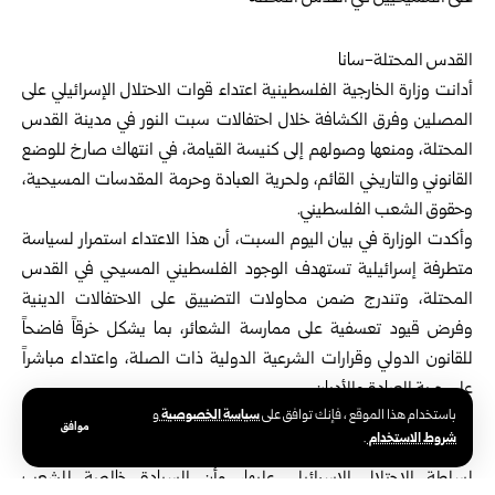
القدس المحتلة-سانا
أدانت وزارة الخارجية الفلسطينية اعتداء قوات الاحتلال الإسرائيلي على
المصلين وفرق الكشافة خلال احتفالات سبت النور في مدينة القدس
المحتلة، ومنعها وصولهم إلى كنيسة القيامة، في انتهاك صارخ للوضع
القانوني والتاريخي القائم، ولحرية العبادة وحرمة المقدسات المسيحية،
وحقوق الشعب الفلسطيني.
وأكدت الوزارة في بيان اليوم السبت، أن هذا الاعتداء استمرار لسياسة
متطرفة إسرائيلية تستهدف الوجود الفلسطيني المسيحي في القدس
المحتلة، وتندرج ضمن محاولات التضييق على الاحتفالات الدينية
وفرض قيود تعسفية على ممارسة الشعائر، بما يشكل خرقاً فاضحاً
للقانون الدولي وقرارات الشرعية الدولية ذات الصلة، واعتداء مباشراً
على حرية العبادة والأديان.
سياسة الخصوصية
باستخدام هذا الموقع ، فإنك توافق على
و
وشددت الخارجية على أن مدينة القدس المحتلة، بمقدساتها الإسلامية
موافق
شروط الاستخدام
.
والمسيحية، هي جزء لا يتجزأ من الأرض الفلسطينية المحتلة، ولا سيادة
لسلطة الاحتلال الإسرائيلي عليها، وأن السيادة خالصة للشعب