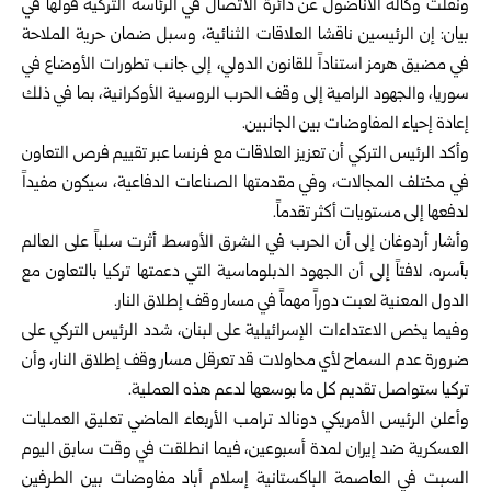
ونقلت وكالة الأناضول عن دائرة الاتصال في الرئاسة التركية قولها في
بيان: إن الرئيسين ناقشا العلاقات الثنائية، وسبل ضمان حرية الملاحة
في مضيق هرمز استناداً للقانون الدولي، إلى جانب تطورات الأوضاع في
سوريا، والجهود الرامية إلى وقف الحرب الروسية الأوكرانية، بما في ذلك
إعادة إحياء المفاوضات بين الجانبين.
وأكد الرئيس التركي أن تعزيز العلاقات مع فرنسا عبر تقييم فرص التعاون
في مختلف المجالات، وفي مقدمتها الصناعات الدفاعية، سيكون مفيداً
لدفعها إلى مستويات أكثر تقدماً.
وأشار أردوغان إلى أن الحرب في الشرق الأوسط أثرت سلباً على العالم
بأسره، لافتاً إلى أن الجهود الدبلوماسية التي دعمتها تركيا بالتعاون مع
الدول المعنية لعبت دوراً مهماً في مسار وقف إطلاق النار.
وفيما يخص الاعتداءات الإسرائيلية على لبنان، شدد الرئيس التركي على
ضرورة عدم السماح لأي محاولات قد تعرقل مسار وقف إطلاق النار، وأن
تركيا ستواصل تقديم كل ما بوسعها لدعم هذه العملية.
وأعلن الرئيس الأمريكي دونالد ترامب الأربعاء الماضي تعليق العمليات
العسكرية ضد إيران لمدة أسبوعين، فيما انطلقت في وقت سابق اليوم
السبت في العاصمة الباكستانية إسلام أباد مفاوضات بين الطرفين