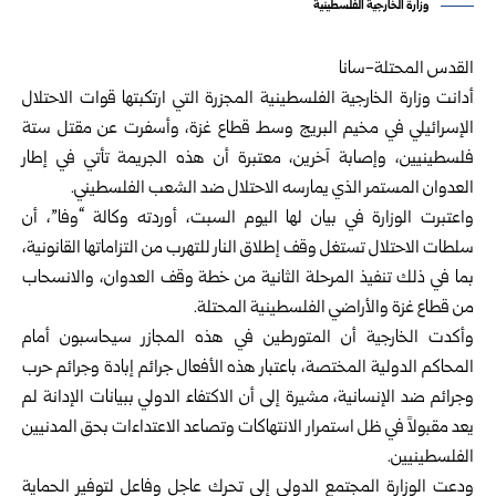
وزارة الخارجية الفلسطينية
القدس المحتلة-سانا
أدانت
وزارة الخارجية الفلسطينية
المجزرة التي ارتكبتها قوات الاحتلال
الإسرائيلي في مخيم البريج وسط قطاع غزة، وأسفرت عن مقتل ستة
فلسطينيين، وإصابة آخرين، معتبرة أن هذه الجريمة تأتي في إطار
العدوان المستمر الذي يمارسه الاحتلال ضد الشعب الفلسطيني.
واعتبرت الوزارة في بيان لها اليوم السبت، أوردته وكالة “وفا”، أن
سلطات الاحتلال تستغل وقف إطلاق النار للتهرب من التزاماتها القانونية،
بما في ذلك تنفيذ المرحلة الثانية من خطة وقف العدوان، والانسحاب
من قطاع غزة والأراضي الفلسطينية المحتلة.
وأكدت الخارجية أن المتورطين في هذه المجازر سيحاسبون أمام
المحاكم الدولية المختصة، باعتبار هذه الأفعال جرائم إبادة وجرائم حرب
وجرائم ضد الإنسانية، مشيرة إلى أن الاكتفاء الدولي ببيانات الإدانة لم
يعد مقبولاً في ظل استمرار الانتهاكات وتصاعد الاعتداءات بحق المدنيين
الفلسطينيين.
ودعت الوزارة المجتمع الدولي إلى تحرك عاجل وفاعل لتوفير الحماية