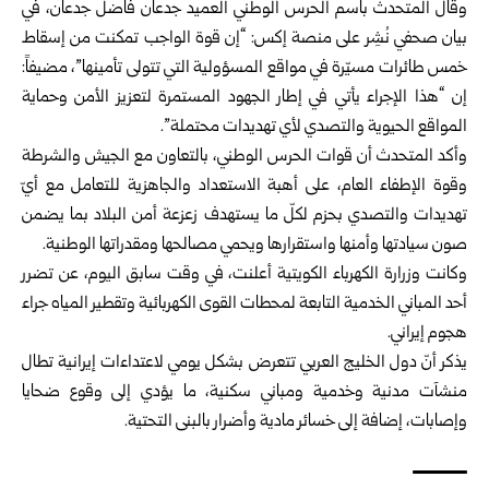
وقال المتحدث باسم الحرس الوطني العميد جدعان فاضل جدعان، في
بيان صحفي نُشِر على منصة إكس: “إن قوة الواجب تمكنت من إسقاط
خمس طائرات مسيّرة في مواقع المسؤولية التي تتولى تأمينها”، مضيفاً:
إن “هذا الإجراء يأتي في إطار الجهود المستمرة لتعزيز الأمن وحماية
المواقع الحيوية والتصدي لأي تهديدات محتملة”.
وأكد المتحدث أن قوات الحرس الوطني، بالتعاون مع الجيش والشرطة
وقوة الإطفاء العام، على أهبة الاستعداد والجاهزية للتعامل مع أيّ
تهديدات والتصدي بحزم لكلّ ما يستهدف زعزعة أمن البلاد بما يضمن
صون سيادتها وأمنها واستقرارها ويحمي مصالحها ومقدراتها الوطنية.
وكانت وزرارة الكهرباء الكويتية أعلنت، في وقت سابق اليوم، عن تضرر
أحد المباني الخدمية التابعة لمحطات القوى الكهربائية وتقطير المياه جراء
هجوم إيراني.
يذكر أنّ دول الخليج العربي تتعرض بشكل يومي لاعتداءات إيرانية تطال
منشآت مدنية وخدمية ومباني سكنية، ما يؤدي إلى وقوع ضحايا
وإصابات، إضافة إلى خسائر مادية وأضرار بالبنى التحتية.