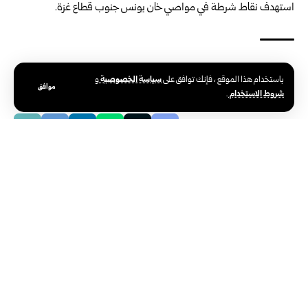
استهدف نقاط شرطة في مواصي خان يونس جنوب قطاع غزة.
الوسوم:
الاحتلال الإسرائيلي
غزة
سياسة الخصوصية
باستخدام هذا الموقع ، فإنك توافق على
و
موافق
شروط الاستخدام
.
دولي
ترامب يعتبر أنه حقق تغييراً في النظام الإيراني
تاريخ النشر: 2026/03/30 8:54 صباحًا
اخر تحديث: 2026/03/30 8:54 صباحًا
واشنطن-سانا
اعتبر الرئيس الأميركي دونالد ترامب، أن الحرب الأميركية الإسرائيلية على