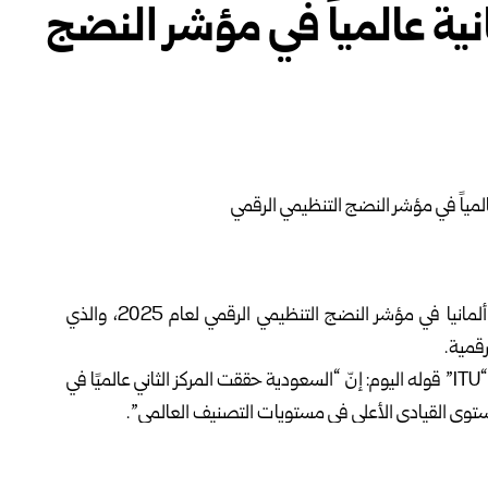
نية عالمياً في مؤشر النضج
احتلت المملكة العربية السّعودية المرتبة الثانية عالمياً بعد ألمانيا في مؤشر النضج التنظيمي الرقمي لعام 2025، والذي
قمية.
ونقلت وكالة الأنباء السعودية عن الاتحاد الدولي للاتصالات “ITU” قوله اليوم: إنّ “السعودية حققت المركز الثاني عالميًا في
دية هيثم بن عبد الرحمن العوهلي، أن تحقيق هذا الإنجاز يأتي
رات الدولية متعددة الأطراف وتكامل الجهات الحكومية، مبيناً