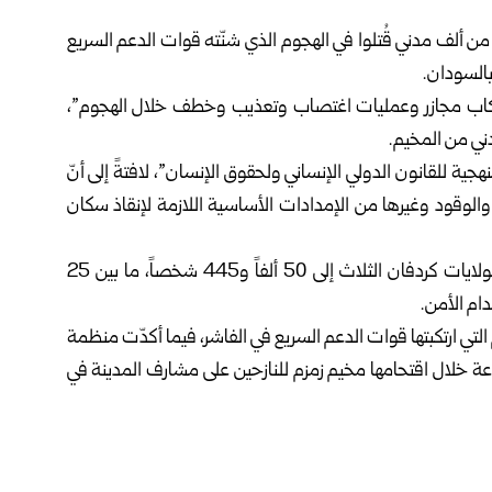
من ألف مدني قُتلوا في الهجوم الذي شنّته قوات الدعم السريع
بالسودان.
تكاب مجازر وعمليات اغتصاب وتعذيب وخطف خلال الهجوم”،
ة للقانون الدولي الإنساني ولحقوق الإنسان”، لافتةً إلى أنّ
الوقود وغيرها من الإمدادات الأساسية اللازمة لإنقاذ سكان
إلى ذلك أعلنت منظمة الهجرة الدولية ارتفاع عدد النازحين بولايات كردفان الثلاث إلى 50 ألفاً و445 شخصاً، ما بين 25
لتي ارتكبتها قوات الدعم السريع في الفاشر، فيما أكدّت منظمة
عة خلال اقتحامها مخيم زمزم للنازحين على مشارف المدينة في