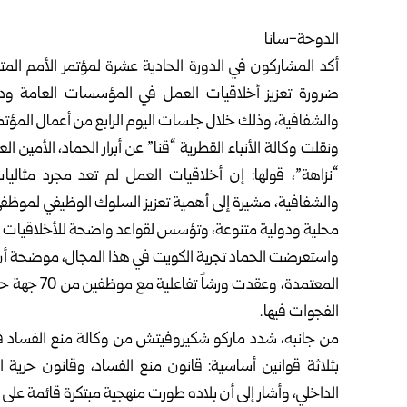
الدوحة-سانا
أكد المشاركون في الدورة الحادية عشرة لمؤتمر الأمم الم
ضرورة تعزيز أخلاقيات العمل في المؤسسات العامة ودع
والشفافية، وذلك خلال جلسات اليوم الرابع من أعمال المؤت
ونقلت وكالة الأنباء القطرية “قنا” عن أبرار الحماد، الأمين ا
“نزاهة”، قولها: إن أخلاقيات العمل لم تعد مجرد مثال
والشفافية، مشيرة إلى أهمية تعزيز السلوك الوظيفي لموظف
محلية ودولية متنوعة، وتؤسس لقواعد واضحة للأخلاقيات ف
واستعرضت الحماد تجربة الكويت في هذا المجال، موضحة أن
المعتمدة، و
الفجوات فيها.
من جانبه، شدد ماركو شكيروفيتش من وكالة منع الفساد ف
بثلاثة قوانين أساسية: قانون منع الفساد، وقانون حرية 
الداخلي، وأشار إلى أن بلاده طورت منهجية مبتكرة قائمة على ا