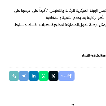
س الهيئة المركزية للرقابة والتفتيش، تأكيداً على حرصها على
أطر الرقابية بما يخدم التنمية والشفافية.
بين 15 و19 كانون الأول الجاري، يمثل فرصة للدول المشاركة لمواجهة تحديات الفساد، وتسليط
حدة لمكافحة الفساد
فيسبوك