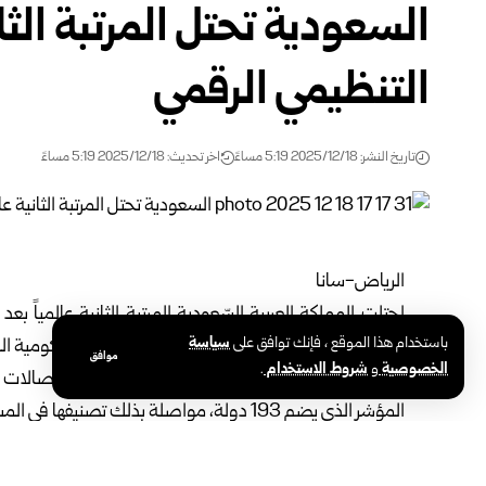
السعودية تحتل المرتبة الثا
التنظيمي الرقمي
تاريخ النشر: 2025/12/18 5:19 مساءً
اخر تحديث: 2025/12/18 5:19 مساءً
الرياض-سانا
باستخدام هذا الموقع ، فإنك توافق على
سياسة
يهدف الى قياس مدى تطور المنصات والخدمات الحكومية الر
موافق
الخصوصية
و
شروط الاستخدام
.
المؤشر الذي يضم 193 دولة، مواصلة بذلك تصنيفها في المستوى القيادي الأعلى في مستويات التصنيف العالمي”.
إلى ذلك أكدّ محافظ هيئة الاتصالات والفضاء والتقنية السعو
نتيجة مواءمة التوجهات الوطنية للاقتصاد الرقمي مع المباد