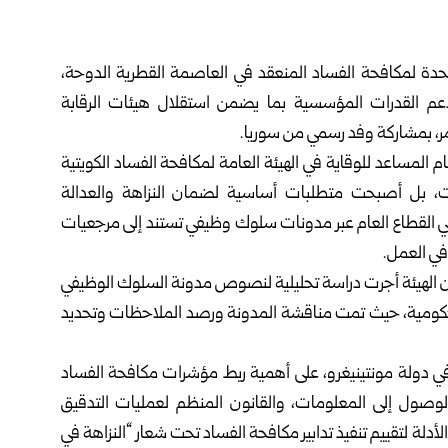
تحدة لمكافحة الفساد المنعقد في العاصمة القطرية الدوحة،
م القدرات المؤسسية بما يضمن استقلال هيئات الرقابة
مر، بمشاركة وفد رسمي من
سوريا
.
لعام المساعد للوقاية في الهيئة العامة لمكافحة الفساد الكويتية
يات، بل أصبحت متطلبات أساسية لضمان النزاهة والعدالة
ي القطاع العام عبر مدونات سلوك وظيفي تستند إلى مرجعيات
ي العمل.
 الهيئة أجرت دراسة تحليلية لنصوص مدونة السلوك الوظيفي
عقدت ورشاً تفاعلية مع موظفين من 70 جهة حكومية، حيث تمت مناقشة المدونة ورصد الملاحظات وتحديد
ي دولة مونتينيغرو، على أهمية ربط مؤشرات مكافحة الفساد
الوصول إلى المعلومات، والقانون المنظم لعمليات التدقيق
لأدلة لتقييم تنفيذ تدابير مكافحة الفساد تحت شعار “النزاهة في