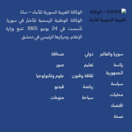
الوكالة العربية السورية للأنباء – سانا
الوكالة الوطنية الرسمية للأخبار في سوريا،
تأسست في 24 يونيو 1965. تتبع وزارة
الإعلام، ومركزها الرئيسي في دمشق.
سوريا والعالم
دولي
صحافة
رئاسة
تعليم
صور
الجمهورية
ثقافة وفنون
علوم وتكنولوجيا
سياسة
رياضة
فيديو
محليات
سياحة
منوعات
اقتصاد
صحة