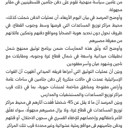
من عامين سياسةً منهجيةً تقوم على دفن جثامين فلسطينيين في مقابر
مجهولة.
وأوضح المرصد في بيان اليوم الأربعاء، أن عمليات الدفن شملت كذلك،
محيط مراكز توزيع المساعدات التي فرضها وسط وجنوب القطاع، في
ظروف تحول دون تحديد هوية الضحايا ومواقع دفنهم وتمكين عائلاتهم
من معرفة مصيرهم.
وأوضح أنّه وثّق هذه الممارسات ضمن برنامج توثيق ممنهج شمل
تحقيقات ميدانية واسعة في شمال قطاع غزة وجنوبه، ومقابلات مع
ناجين وشهود عيان وأسر مفقودين.
وبيّن أنّ عمليات التوثيق التي أجراها فريقه الميداني أظهرت أنّ القوات
الإسرائيلية عمدت في حالات متكررة إلى دفن جثامين في ساحات عامة
وأراضٍ مفتوحة ومناطق متاخمة لمنشآت حيوية، بما في ذلك قرب
مراكز توزيع المساعدات والمستشفيات والمدارس.
وبيّن المرصد أنّ ما لا يقل عن 45 شخصًا فُقدت آثارهم في محيط مراكز
توزيع المساعدات في قطاع غزة، ولا يزال مصيرهم مجهولًا، سواء تعلّق
الأمر باعتقالهم وإخضاعهم للإخفاء القسري في سجون الاحتلال، أو قتلهم
ودفن جثامينهم في مواقع رملية عشوائية وغير محددة قرب تلك المراكز.