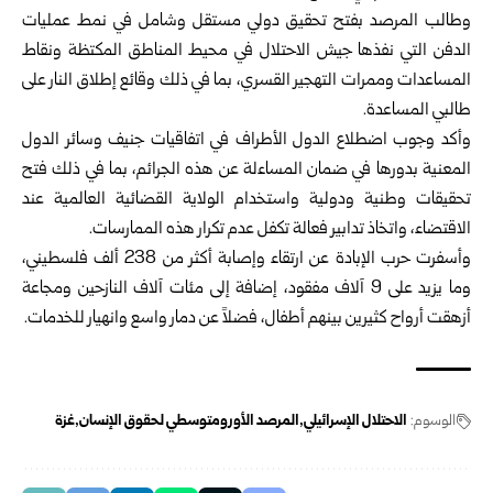
وطالب المرصد بفتح تحقيق دولي مستقل وشامل في نمط عمليات
الدفن التي نفذها جيش الاحتلال في محيط المناطق المكتظة ونقاط
المساعدات وممرات التهجير القسري، بما في ذلك وقائع إطلاق النار على
طالبي المساعدة.
وأكد وجوب اضطلاع الدول الأطراف في اتفاقيات جنيف وسائر الدول
المعنية بدورها في ضمان المساءلة عن هذه الجرائم، بما في ذلك فتح
تحقيقات وطنية ودولية واستخدام الولاية القضائية العالمية عند
الاقتضاء، واتخاذ تدابير فعالة تكفل عدم تكرار هذه الممارسات.
وأسفرت حرب الإبادة عن ارتقاء وإصابة أكثر من 238 ألف فلسطيني،
وما يزيد على 9 آلاف مفقود، إضافة إلى مئات آلاف النازحين ومجاعة
أزهقت أرواح كثيرين بينهم أطفال، فضلاً عن دمار واسع وانهيار للخدمات.
الوسوم:
الاحتلال الإسرائيلي
المرصد الأورومتوسطي لحقوق الإنسان
غزة