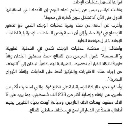
أبوابها لتسهيل عمليات الإجلاء.
ونقلت فرانس برس عن إسليم قوله اليوم: إن الأعداد التي استقبلتها
الدول حتى الآن “لا تشكل سوى قطرة في محيط”.
وأعرب عن أسفه من بطء وتيرة عمليات الإجلاء الطبي مع تدهور
الأوضاع في غزة، مشيراً إلى أن نسبة رفض السلطات الإسرائيلية لطلبات
الإجلاء لا تزال مرتفعة للغاية.
وأضاف: إن مشكلة عمليات الإجلاء تكمن في العملية الطويلة
و”المسيسة” لقبول المرضى من القطاع، حيث تستغرق البلدان وقتاً
طويلاً لاتخاذ القرار أو تخصيص الميزانية لهم، داعياً البلدان إلى “التوقف
عن إجراء هذه الاختيارات والتركيز فقط على الحاجات وإنقاذ الأرواح
البشرية”.
وأسفرت حرب الإبادة الإسرائيلية على قطاع غزة، والتي استمرت أكثر من
عامين، عن ارتقاء وإصابة أكثر من 238 ألف فلسطيني، وما يزيد على 9
آلاف مفقود، ومئات آلاف النازحين، ومجاعة أودت بحياة الكثيرين بينهم
أطفال، فضلاً عن الدمار الواسع في مختلف مناطق القطاع.