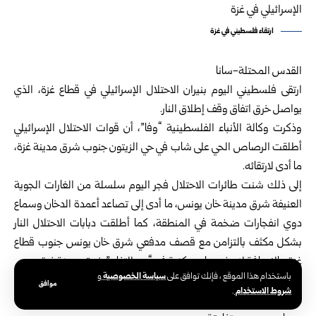
ارتقاء فلسطيني في غزة
القدس المحتلة-سانا
ارتقى فلسطيني اليوم بنيران الاحتلال الإسرائيلي في قطاع غزة، الذي
يواصل خرق اتفاق وقف إطلاق النار.
وذكرت وكالة الأنباء الفلسطينية “وفا”، أن قوات الاحتلال الإسرائيلي
أطلقت الرصاص الحي على شاب في حي الزيتون جنوب شرق مدينة غزة،
ما أدى لارتقائه.
إلى ذلك شنت طائرات الاحتلال فجر اليوم سلسلة من الغارات الجوية
العنيفة شرق مدينة خان يونس، ما أدى إلى تصاعد أعمدة الدخان وسماع
دوي انفجارات ضخمة في المنطقة، كما أطلقت دبابات الاحتلال النار
بشكل مكثف بالتزامن مع قصف مدفعي شرق خان يونس جنوب قطاع
غزة، بالإضافة لنسف مبان سكنية في “حي التفاح” شرق مدينة غزة.
سياسة الخصوصية
باستخدام هذا الموقع ، فإنك توافق على
و
ومنذ بدء اتفاق وقف إطلاق في العاشر من تشرين الأول الماضي ارتقى
موافق
شروط الاستخدام
.
361 فلسطينياً، غالبيتهم أطفال ونساء وكبار سن، إضافة إلى 903