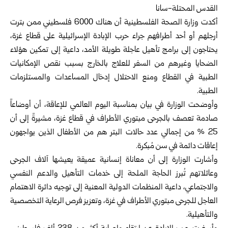
القدس المحتلة-سانا
أكدت وزارة الصحة الفلسطينية أن هناك 6000 فلسطيني ممن بترت
أرجلهم أو أحد أطرافهم جراء حرب الإبادة الإسرائيلية على قطاع غزة،
يحتاجون إلى برامج تأهيل عاجلة طويلة الأمد، داعية إلى تمكين هؤلاء
الضحايا وغيرهم من السفر للعلاج بالخارج بسبب نقص الإمكانيات
الطبية في القطاع ومنع الاحتلال إدخال المساعدات والمستلزمات
الطبية.
وأوضحت الوزارة في بيان بمناسبة اليوم العالمي للإعاقة، أن أوضاعاً
صادمة تعصف بالجرحى مبتوري الأطراف في قطاع غزة، مشيرةً إلى أن
25 % من إجمالي عدد حالات البتر هم من الأطفال الذين يواجهون
إعاقات دائمة في سن مُبكرة.
وأشارت الوزارة إلى أن معاناة إنسانية عميقة يعيشها آلاف الجرحى
وعائلاتهم تُبرز الحاجة الملحة إلى خدمات التأهيل والدعم النفسي
والاجتماعي، داعية المنظمات الدولية المعنية إلى توجيه دائرة الاهتمام
العاجل للجرحى مبتوري الأطراف في غزة، وتعزيز فرص الرعاية التخصصية
والتأهيلية.