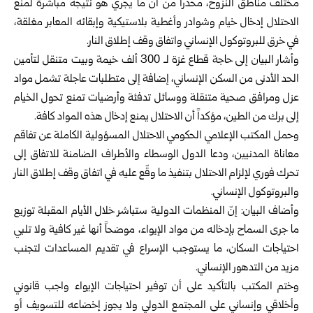
مختلف مناطق النزوح، محذراً من أنّ ما يجري هو نتيجة مباشرة لمنع
الاحتلال إدخال خيام وشوادر وأغطية بلاستيكية وإبقائه المعابر مغلقة،
في خرق للبروتوكول الإنساني واتفاق وقف إطلاق النار.
وأشار البيان إلى حاجة قطاع غزة لـ 300 ألف خيمة وبيت متنقل لتأمين
الحد الأدنى من السكن الإنساني، إضافة إلى متطلبات عاجلة تشمل مواد
عزل ومرافق صحية متنقلة ووسائل تدفئة وأرضيات تمنع تحول الخيام
إلى برك من الطين، مؤكداً أن الاحتلال يمنع إدخال هذه المواد كافة.
وحمل المكتب الإعلامي الحكومي الاحتلال المسؤولية الكاملة عن تفاقم
معاناة المدنيين، ودعا الدول الوسطاء والأطراف الضامنة للاتفاق إلى
تحرك فوري لإلزام الاحتلال بتنفيذ ما وقّع عليه في اتفاق وقف إطلاق النار
والبروتوكول الإنساني.
وأضاف البيان: إنّ المنظمات الدولية ستباشر خلال الأيام المقبلة توزيع
ما جرى السماح بإدخاله من مواد الإيواء، موضحاً أنها غير كافية ولا تلبي
احتياجات السكان، ما يستوجب الإسراع في تقديم المساعدات لتجنب
مزيد من التدهور الإنساني.
وختم المكتب بالتأكيد على أن توفير احتياجات الإيواء واجب قانوني
وأخلاقي وإنساني على المجتمع الدولي ولا يجوز إخضاعه للتسويف أو