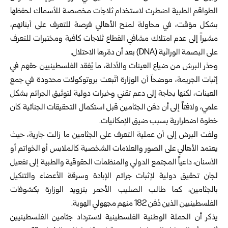
الطواقم الطبية اضطرت لاستخدام ثلاجات مخصصة للأسماك لحفظها
بشكل مؤقت، في محاولة لمنح الأهالي فرصة للتعرف على أبنائهم،
مشيراً إلى عدم امتلاك مشافي القطاع ثلاجات كافية ومختبرات للتعرف
على البصمة الوراثية (DNA) بعد أن دمّرها الاحتلال.
وحذر البرش من ضياع العينات والأدلة، ما يُفقد الفلسطينيين حقهم في
إثبات الجريمة، موضحاً أن الوزارة اتّبعت بروتوكولات محدودة في جمع
العينات، لكنها بحاجة إلى دعم تقني وخبرات دولية لتوثيق الجرائم بشكل
علمي، ولافتاً إلى أن دفن الجثامين قبل استكمال التحقيقات الجنائية كان
خطوة اضطرارية بسبب ضيق الإمكانيات.
ولفت البرش إلى أن عملية التعرف على الجثامين ما زالت جارية، حيث
يعتمد الأهالي على الصور والعلامات الشخصية كالملابس أو الخواتم أو
الأسنان، داعياً المجتمع الدولي والمنظمات الحقوقية والطبية إلى تفعيل
لجان تحقيق دولية لإثبات جرائم الإبادة وسرقة الأعضاء والتنكيل
بالجثامين، كما طالب الصليب الأحمر بتزويد الوزارة بكشوفات
الفلسطينيين الذين دُفن 182 منهم مجهولي الهوية.
يذكر أن الحملة الوطنية الفلسطينية لاسترداد جثامين الفلسطينيين