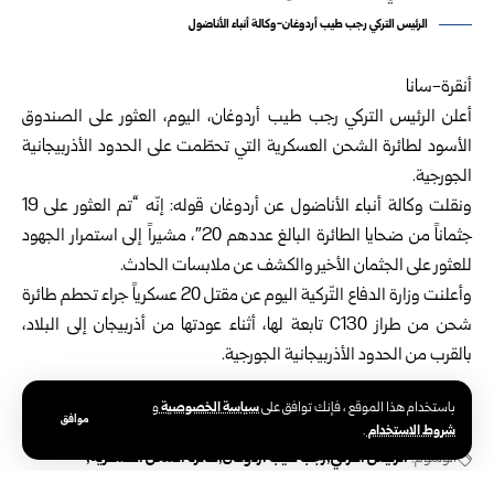
الرئيس التركي رجب طيب أردوغان-وكالة أنباء الأناضول
أنقرة-سانا
أعلن الرئيس التركي رجب طيب أردوغان، اليوم، العثور على الصندوق
الأسود لطائرة الشحن العسكرية التي تحطّمت على الحدود الأذربيجانية
الجورجية.
ونقلت وكالة أنباء الأناضول عن أردوغان قوله: إنّه “تم العثور على 19
جثماناً من ضحايا الطائرة البالغ عددهم 20″، مشيراً إلى استمرار الجهود
للعثور على الجثمان الأخير والكشف عن ملابسات الحادث.
وأعلنت وزارة الدفاع التّركية اليوم عن مقتل 20 عسكرياً جراء تحطم طائرة
شحن من طراز C130 تابعة لها، أثناء عودتها من أذربيجان إلى البلاد،
بالقرب من الحدود الأذربيجانية الجورجية.
سياسة الخصوصية
باستخدام هذا الموقع ، فإنك توافق على
و
موافق
شروط الاستخدام
.
الوسوم:
الرئيس التركي
رجب طيب أردوغان
طائرة الشحن العسكرية
وزارة الدفاع التّركية