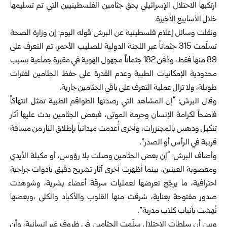
ارتكبها الاحتلال الإسرائيلي بحق جثامين الفلسطينيين التي تم تسليمها
خلال الأسابيع الأخيرة.
ونقلت وسائل إعلام فلسطينية عن البرش قوله اليوم: إن وزارة الصحة
تسلّمت 315 جثماناً عبر اللجنة الدولية للصليب الأحمر، تم التعرف على
89 منها فقط، ودُفن 182 جثماناً مجهول الهوية في مقبرة جماعية بسبب
محدودية الإمكانيات الطبية وعدم القدرة على حفظ الجثامين لفترات
طويلة، ولا تزال عملية التعرف على باقي الجثامين جارية.
وقال البرش: “إن المشاهد التي رصدتها الطواقم الطبية تمثل انتهاكاً
فاضحاً لكرامة الإنسان وحرمة الموتى، فبعض الجثامين بدت عليها آثار
تنكيل ودهس بالمجنزرات، وأخرى أُعدمت ميدانياً بإطلاق النار من مسافة
قريبة في الرأس أو الصدر”.
وأضاف البرش: “إن بعض الجثامين وصلت بلا رؤوس، أو مكبلة الأيدي
ومعصوبة العينين، بينما أظهرت أخرى آثار تشريح دقيق بأدوات جراحية
احترافية، ما يرجّح تعرضها لعمليات سرقة أعضاء بشرية، وشوهدت
صدور مفتوحة بعناية، سُرقت منها القلوب والأكباد والكلى ،وبعضها
نُهشت بأنياب كلاب مدربة”.
وبين أن سلطات الاحتلال سلّمت الجثامين في ظروف غير إنسانية، وأن