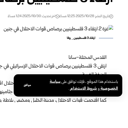
تاريخ النشر: 2025/10/28 12:25 مساءً
اخر تحديث: 2025/10/30 1:24 مساءً
ارتقاء 3 فلسطينيين_ وفا
القدس المحتلة-سانا
الضفة الغربية.
باستخدام هذا الموقع ، فإنك توافق على
سياسة
وذكرت وكالة الأنباء الفلسطينية “وفا”، أن قوات الاحتلال
موافق
الخصوصية
و
شروط الاستخدام
.
ثلاثة شبان فلسطينيين ما أدى إلى ارتقائهم، واحتجزت جثامينه
كما اقتحمت قوات الاحتلال، مدينة الخليل ومخيمي بلاطة و
المنيا جنوب شرق بيت لحم، وقرية شقبا غرب رام الله، ود
واعتقلت 11 فلسطينياً.
وفي سياق متصل منعت قوات الاحتلال الإسرائيلي، المزار