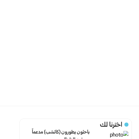
اخترنا لك
باحثون يطورون (كاتشب) مدعماً