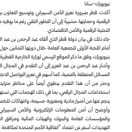
نيويورك-سانا
أكدت قطر ضرورة تعزيز الأمن السيبراني وتوسيع التعاون 
الرقمية وحمايتها، مشيرةً إلى أن التطور التقني رغم ما يوفره
التحتية الرقمية والأمن الاقتصادي.
جاء ذلك في بيان دولة قطر الذي ألقاه عبد الرحمن بن عبد العز
أمام اللجنة الأولى للجمعية العامة خلال دورتها الثمانين حول 
بنيويورك، وفق ما ذكر الموقع الرسمي لوزارة الخارجية القطرية.
وأشار عبد الرحمن بن عبد العزيز إلى أن التقدم في المجال ال
المسائل المتعلقة بالتنمية، كما أسهم في تعزيز التواصل الاج
وحذر من أن هذا التقدم ينطوي أيضاً على مخاطر متزايدة
استخدامات المجال الرقمي، بما في ذلك الهجمات التي تستهدف 
ينجم عنها من أضرار مادية ومعنوية جسيمة، وانتهاكات للخصو
وأوضح أن أمن المعلومات الإلكترونية والأمن السيبراني
والمؤسسات العامة والبنوك والهيئات المالية ومرافق ال
التهديدات أسفر عن اعتماد “اتفاقية الأمم المتحدة لمكافحة ا