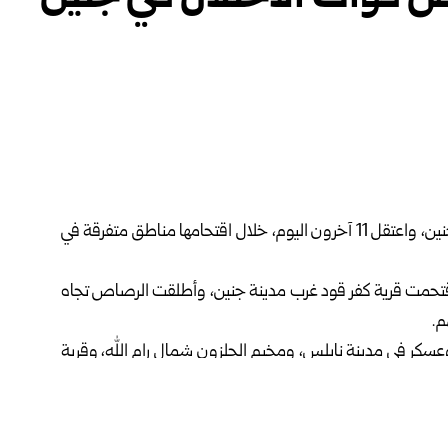
ارتقى 3 فلسطينيين برصاص قوات الاحتلال الإسرائيلي في جنين، واعتقل 11 آخرون اليوم، خلال اقتحامها مناطق متفرقة في
 اقتحمت قرية كفر قود غرب مدينة جنين، وأطلقت الرصاص تجاه
م.
عسكر في مدينة نابلس، ومخيم الجلزون شمال رام الله، وقرية
اهمت منازل الفلسطينيين وعبثت بمحتوياتها وهدمت منزلين،
عين من الوصول إلى أراضيهم في قرية كفر قدوم شرق مدينة