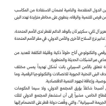
بين الدول المتقدمة والنامية لضمان الاستفادة من المكاسب
 من فرص للتنمية والرفاه، ينطوي على مخاطر متزايدة تهدد البنى
يز آل ثاني، سكرتير ثان بالوفد الدائم لقطر لدى الأمم المتحدة،
تدابير نزع السلاح الأخرى والأمن الدولي، في مقر الأمم المتحدة
رقمي والتكنولوجي أتاح حلولاً ذكية وقليلة التكلفة للعديد من
تماعي عبر الشبكات الحديثة والمتطورة.
 تتعلق بالأمن السيبراني باتت تُشكل تهديداً يمس مختلف
البنى التحتية الحيوية للاتصالات والتكنولوجيا الرقمية، وما
صية، وإعاقة لجهود التنمية الاقتصادية.
 أصبحا شاغلاً يؤرق المجتمع الدولي، ولا سيما الحكومات
قطاع الخاص، مشيراً إلى أن استشعار المجتمع الدولي لتلك
لجريمة السيبرانية”، والتي وقّعت دولة قطر على الانضمام إليها