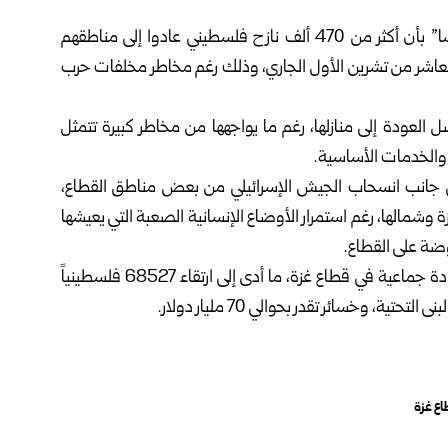
أفاد مكتب الأمم المتحدة لتنسيق الشؤون الإنسانية “أوتشا” بأن أكثر من 470 ألف نازح فلسطيني عادوا إلى مناطقهم
العاشر من تشرين الأول الجاري، وذلك رغم مخاطر مخلفات حرب
 العودة إلى منازلها، رغم ما يواجهها من مخاطر كبيرة تتمثل
ء والخدمات الأساسية.
لى جانب انسحاب الجيش الإسرائيلي من بعض مناطق القطاع،
ة وشمالها، رغم استمرار الأوضاع الإنسانية الصعبة التي يعيشها
وضة على القطاع.
وترتكب إسرائيل منذ السابع من تشرين الأول 2023 حرب إبادة جماعية في قطاع غزة، ما أدى إلى ارتقاء 68527 فلسطينياً
ع غزة