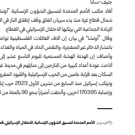
جنيف-سانا
شمال قطاع غزة منذ بدء سريان اتفاق وقف إطلاق النار في 
الإبادة الجماعية التي يرتكبها الاحتلال الإسرائيلي في القطاع.
وقال “أوتشا” في بيان: إن آلاف العائلات الفلسطينية تواصل
بانتشار الذخائر غير المنفجرة، والنقص الحاد في المياه والغذا
وأضاف: إن الهدنة الهشة المستمرة لليوم التاسع عشر، إ
أتاحت عودة أعداد كبيرة من النازحين إلى منازلهم في مدينة غز
السكان بعد قرابة عامين من الحرب الإسرائيلية والقيود المفر
وإصابة 170395 آخرين، وألحقت أضراراً بنحو 90 بالمئة من البنى التحتية، وخسائر تقدر بحوالي 70 مليار دولار.
الوسوم:
الأمم المتحدة لتنسيق الشؤون الإنسانية
الاحتلال الإسرائيلي
قطا