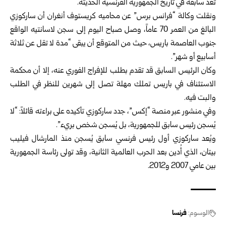
تُعد سابقة في تاريخ الجمهورية الفرنسية الحديثة.
ونقلت وكالة “فرانس برس” عن محاميه كريستوف أنغران أن ساركوزي
البالغ من العمر 70 عاماً، وصل صباح اليوم إلى سجن لاسانتيه الواقع
جنوب العاصمة باريس، حيث من المتوقع أن يبقى “مدة لا تقل عن ثلاثة
أسابيع أو شهر”.
وكان الرئيس السابق قد تقدم بطلب للإفراج الفوري عنه، إلا أن محكمة
الاستئناف في باريس تملك مهلة تصل إلى شهرين للنظر في الطلب
والبت فيه.
وفي منشور عبر منصة “إكس”، جدد ساركوزي تأكيده على براءته قائلاً: “لا
يُسجن رئيس سابق للجمهورية، بل يُسجن شخص بريء”.
ويُعد ساركوزي أول رئيس فرنسي سابق يُسجن منذ المارشال فيليب
بيتان، الذي أُدين بعد الحرب العالمية الثانية، وقد تولى رئاسة الجمهورية
بين عامي 2007 و2012.
الوسوم:
فرنسا