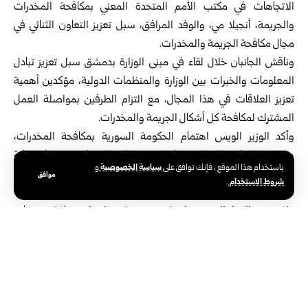
الاتجاهات في مكتب الأمم المتحدة المعني بمكافحة المخدرات
والجريمة، أنجيلا مي، والوفد المرافق، سبل تعزيز التعاون الثنائي في
مجال مكافحة الجريمة والمخدرات.
وناقش الجانبان خلال لقاء في مبنى الوزارة ب
دمشق
سبل تعزيز تبادل
المعلومات والخبرات بين الوزارة والمنظمات الدولية، مؤكدين أهمية
تعزيز العلاقات في هذا المجال، مع التزام الطرفين بمواصلة العمل
المشترك لمكافحة كل أشكال الجريمة والمخدرات.
وأكد الوزير الويس اهتمام الحكومة السورية بمكافحة المخدرات،
وضرورة التعاون الدولي معها لتحقيق ذلك، إلى جانب دعمها لحماية
سياسة الخصوصية
باستخدام هذا الموقع ، فإنك توافق على
و
أراضيها ولمراقبة الحدود كعوامل مساعدة أساسية، في مجال مكافحة
موافق
شروط الاستخدام
.
المخدرات.
ولفت وزير العدل إلى وجود لجنة متخصصة تعمل على صياغة تشريعات
خاصة بمكافحة المخدرات، موضحاً أن القانون السوري يتضمن عقوبات
صارمة على جرائم المخدرات، وأن الحكومة تعمل على تنفيذ هذه
القوانين من خلال تعزيز آليات الرقابة.
من جانبها، أشادت مي بجهود الوزارة في مكافحة المخدرات والجريمة
المنظمة.