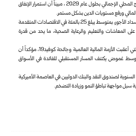
من المتوقع أن يصل الدين العالمي إلى 123 بالمئة من الناتج المحلي الإجمالي بحلول عام 2029 ، مبيناً أن استمرار الإنفاق
ز المالي ورفع مستويات الدين بشكل مستمر.
ولفت الصندوق إلى أن جزءاً كبيراً من الإنفاق العام يُوجَّه إلى سداد الأجور، بمتوسط يبلغ 25 بالمئة في الاقتصادات المتقدمة
بت على المعاشات والتعليم والرعاية الصحية، ما يحد من قدرة
كما أشار التقرير إلى انتهاء حقبة الاقتراض منخفض التكلفة التي أعقبت الأزمة المالية العالمية وجائحة كوفيد19، مؤكداً أن
ة، وسط غموض يكتنف المسار المستقبلي للفائدة في الأسواق
السنوية لصندوق النقد والبنك الدوليين في العاصمة الأميركية
ة سبل مواجهة تباطؤ النمو وزيادة التضخم.