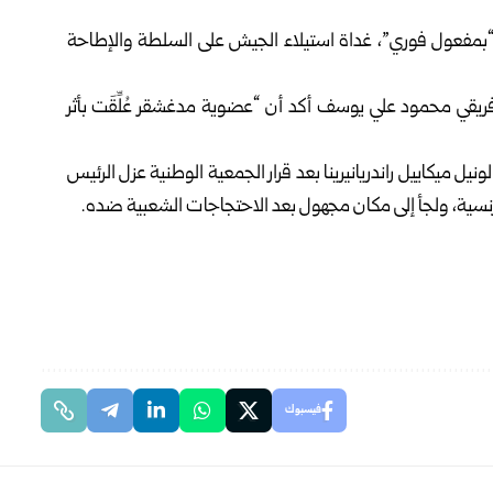
“بمفعول فوري”، غداة استيلاء الجيش على السلطة والإطاحة
قي محمود علي يوسف أكد أن “عضوية مدغشقر عُلِّقَت بأثر
ل ميكاييل راندريانيرينا بعد قرار الجمعية الوطنية عزل الرئيس
فرنسية، ولجأ إلى مكان مجهول بعد الاحتجاجات الشعبية ضده.
فيسبوك