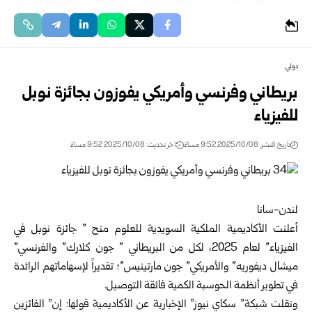
دولي
بريطاني وفرنسي وأمريكي يفوزون بجائزة نوبل
للفيزياء
تاريخ النشر: 2025/10/08 9:52 مساءً
اخر تحديث: 2025/10/08 9:52 مساءً
لندن-سانا
أعلنت الأكاديمية الملكية السويدية للعلوم منح ” جائزة نوبل في
الفيزياء” لعام 2025، لكل من البريطاني ” جون كلارك” والفرنسي”
ميشال ديفوريه” والأمريكي” جون مارتينيس”؛ تقديراً لإسهاماتهم الرائدة
في تطوير أنظمة الحوسبة الكمية فائقة التوصيل.
ونقلت شبكة” سكاي نيوز” الإخبارية عن الأكاديمية قولها: إن” الفائزين