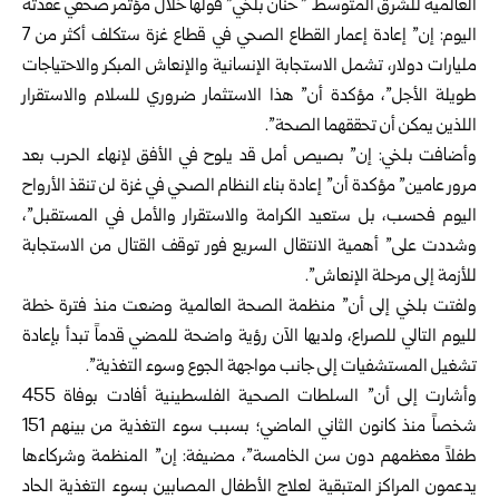
العالمية للشرق المتوسط ” حنان بلخي” قولها خلال مؤتمر صحفي عقدته
اليوم: إن” إعادة إعمار القطاع الصحي في قطاع غزة ستكلف أكثر من 7
مليارات دولار، تشمل الاستجابة الإنسانية والإنعاش المبكر والاحتياجات
طويلة الأجل”، مؤكدة أن” هذا الاستثمار ضروري للسلام والاستقرار
اللذين يمكن أن تحققهما الصحة”.
وأضافت بلخي: إن” بصيص أمل قد يلوح في الأفق لإنهاء الحرب بعد
مرور عامين” مؤكدة أن” إعادة بناء النظام الصحي في غزة لن تنقذ الأرواح
اليوم فحسب، بل ستعيد الكرامة والاستقرار والأمل في المستقبل”،
وشددت على” أهمية الانتقال السريع فور توقف القتال من الاستجابة
للأزمة إلى مرحلة الإنعاش”.
ولفتت بلخي إلى أن” منظمة الصحة العالمية وضعت منذ فترة خطة
لليوم التالي للصراع، ولديها الآن رؤية واضحة للمضي قدماً تبدأ بإعادة
تشغيل المستشفيات إلى جانب مواجهة الجوع وسوء التغذية”.
وأشارت إلى أن” السلطات الصحية الفلسطينية أفادت بوفاة 455
شخصاً منذ كانون الثاني الماضي؛ بسبب سوء التغذية من بينهم 151
طفلاً معظمهم دون سن الخامسة”، مضيفة: إن” المنظمة وشركاءها
يدعمون المراكز المتبقية لعلاج الأطفال المصابين بسوء التغذية الحاد