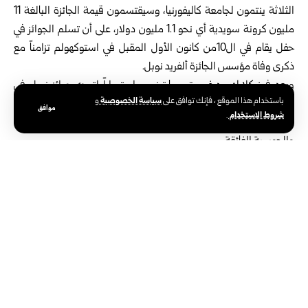
الثلاثة ينتمون لجامعة كاليفورنيا، وسيقتسمون قيمة الجائزة البالغة 11
مليون كرونة سويدية أي نحو 1.1 مليون دولار، على أن تسلم الجوائز في
حفل يقام في ال10من كانون الأول المقبل في استوكهولم تزامناً مع
ذكرى وفاة مؤسس الجائزة ألفريد نوبل.
ويعد فوز كلارك وديفوريت ومارتينيس استمراراً لتوجه جوائز نوبل في
سياسة الخصوصية
باستخدام هذا الموقع ، فإنك توافق على
و
السنوات الأخيرة نحو تكريم الأبحاث التي تمزج بين الفيزياء النظرية
موافق
شروط الاستخدام
.
والتطبيقات التكنولوجية المتقدمة خصوصاً في مجالات المواد الكمية
والحوسبة الفائقة.
الوسوم:
جائزة نوبل للفيزياء