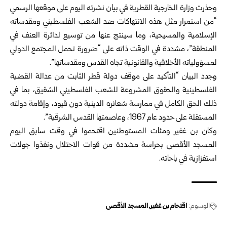
وحذرت وزارة الخارجية القطرية في بيان نشرته اليوم على موقعها الرسمي
“من استمرار مثل هذه الانتهاكات ضد الشعب الفلسطيني ومقدساته
الإسلامية والمسيحية، وما سينتج عنها من توسيع لدائرة العنف في
المنطقة”، مشددة في الوقت ذاته على “ضرورة تحمل المجتمع الدولي
لمسؤولياته الأخلاقية والقانونية تجاه القدس ومقدساتها”.
وجدد البيان “التأكيد على موقف دولة قطر الثابت من عدالة القضية
الفلسطينية والحقوق المشروعة للشعب الفلسطيني الشقيق، بما في
ذلك الحق الكامل في ممارسة شعائره الدينية دون قيود، وإقامة دولته
المستقلة على حدود عام 1967، وعاصمتها القدس الشرقية”.
وكان بن غفير ومئات المستوطنين اقتحموا في وقت سابق اليوم
المسجد الأقصى بحراسة مشددة من قوات الاحتلال ونفذوا جولات
استفزازية في باحاته.
الوسوم:
اقتحام بن غفير
المسجد الأقصى